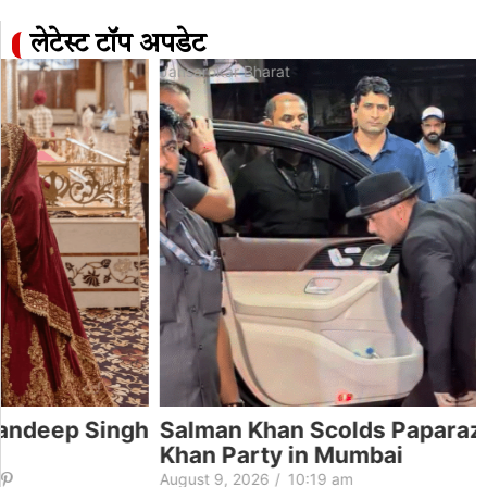
लेटेस्ट टॉप अपडेट
Jansarokar Bharat
Salman Khan Scolds Paparazzi at Sohail
h
Khan Party in Mumbai
August 9, 2026
/
10:19 am