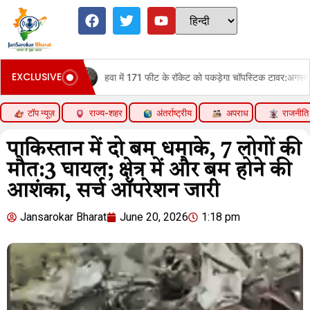
EXCLUSIVE
हवा में 171 फीट के रॉकेट को पकड़ेगा चॉपस्टिक टावर:अगस्त में स्टारशिप का 14व
टॉप न्यूज़
राज्य-शहर
अंतर्राष्ट्रीय
अपराध
राजनीति
पाकिस्तान में दो बम धमाके, 7 लोगों की
मौत:3 घायल; क्षेत्र में और बम होने की
आशंका, सर्च ऑपरेशन जारी
Jansarokar Bharat
June 20, 2026
1:18 pm