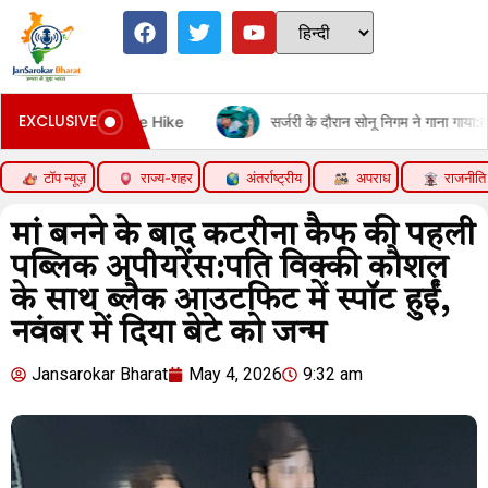
EXCLUSIVE
 Price Hike
सर्जरी के दौरान सोनू निगम ने गाना गाया:हॉस्पिटल बेड से श
टॉप न्यूज़
राज्य-शहर
अंतर्राष्ट्रीय
अपराध
राजनीति
मां बनने के बाद कटरीना कैफ की पहली
पब्लिक अपीयरेंस:पति विक्की कौशल
के साथ ब्लैक आउटफिट में स्पॉट हुईं,
नवंबर में दिया बेटे को जन्म
Jansarokar Bharat
May 4, 2026
9:32 am