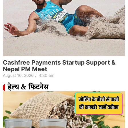
Cashfree Payments Startup Support &
Nepal PM Meet
August 10, 2026
/
4:30 am
हेल्थ & फिटनेस