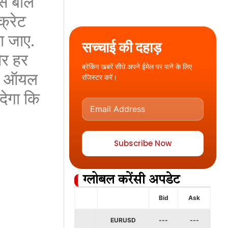
से बाल
क्रेट
ा जाए.
सच्चाई की दहाड़
और हर
ब्रेकिंग खबरें सीधे अपने ईमेल पर पाने के लिए
ार ऑयल
रजिस्टर करें।
देगा कि
Subscribe Now
ग्लोबल करेंसी अपडेट
Bid
Ask
EURUSD
---
---