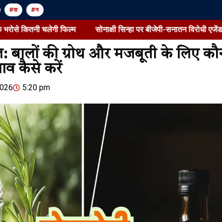
#स
#न
गी फिल्म
सोनाक्षी सिन्हा पर बीजेपी-सनातन विरोधी एजेंडा चलाने का दावा:
ेल: बालों की ग्रोथ और मजबूती के लिए कौ
ाव कैसे करें
Jansarokar Bharat
Jansarokar Bhar
2026
5:20 pm
खतरे में फेसबुक-इंस्टाग्राम की
सोनाक्षी सिन्ह
कानूनी सुरक्षा:पब्लिशर माना गया
विरोधी एजेंडा 
तो होगी सीधी कार्रवाई, मेटा को
में विराट कोहल
इंसानी निगरानी बढ़ाने के निर्देश
को अनफॉलो कर
August 8, 2026
/
12:57 pm
August 8, 2026
/