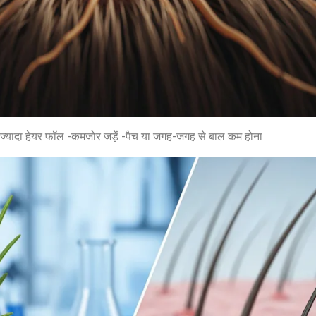
 -ज्यादा हेयर फॉल -कमजोर जड़ें -पैच या जगह-जगह से बाल कम होना