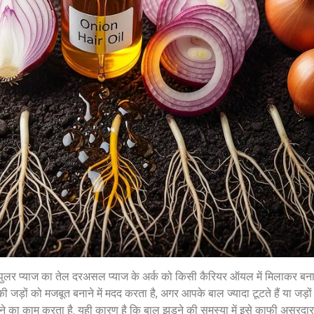
सुप्रीम कोर्ट के हस्तक्षेप के बाद
शिल्पा शेट्टी के 
एआर रहमान झुके:‘वीरा राजा वीरा’
बड़ी कानूनी रा
में जूनियर डागर ब्रदर्स को क्रेडिट
के बिटकॉइन मनी 
देंगे; कॉपीराइट विवाद…
मिली बेल,…
February 20, 2026
/
5:37 pm
February 20, 2026
शेयर करें -
शेयर करें -
 पॉपुलर प्याज का तेल दरअसल प्याज के अर्क को किसी कैरियर ऑयल में मिलाकर बनाय
 की जड़ों को मजबूत बनाने में मदद करता है, अगर आपके बाल ज्यादा टूटते हैं या जड़ों
ने का काम करता है. यही कारण है कि बाल झड़ने की समस्या में इसे काफी असरदार 