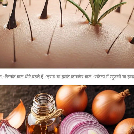
 -जिनके बाल धीरे बढ़ते हैं -ड्राय या हल्के कमजोर बाल -स्कैल्प में खुजली या हल
Jansarokar Bharat
Jansarokar Bhar