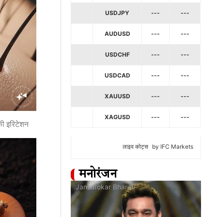
USDJPY
---
---
AUDUSD
---
---
USDCHF
---
---
USDCAD
---
---
XAUUSD
---
---
XAGUSD
---
---
्की इरिटेशन
लाइव कोट्स
by IFC Markets
मनोरंजन
at
Jansarokar Bharat
Jan