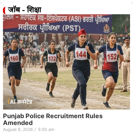
जॉब - शिक्षा
Punjab Police Recruitment Rules
Amended
August 9, 2026
/
5:00 am