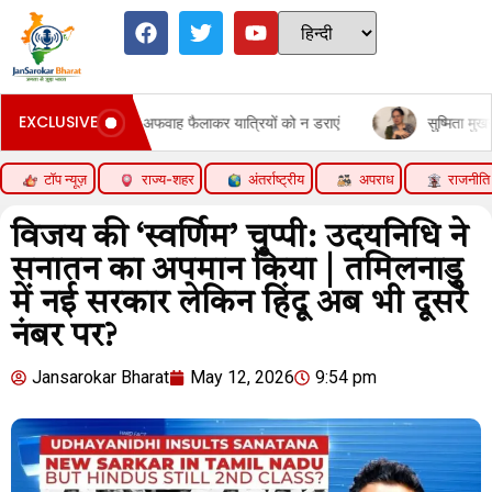
EXCLUSIVE
ंत्री बोले- अफवाह फैलाकर यात्रियों को न डराएं
सुष्मिता मुखर्जी बोलीं- मजब
टॉप न्यूज़
राज्य-शहर
अंतर्राष्ट्रीय
अपराध
राजनीति
विजय की ‘स्वर्णिम’ चुप्पी: उदयनिधि ने
सनातन का अपमान किया | तमिलनाडु
में नई सरकार लेकिन हिंदू अब भी दूसरे
नंबर पर?
Jansarokar Bharat
May 12, 2026
9:54 pm