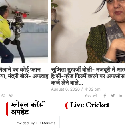
सुष्मिता मुखर्जी बोलीं- मजबूरी में आत्मा बेची, बुरा लगता
ह
है:सी-ग्रेड फिल्में करने पर अफसोस जताकर कहा- तब
कर्ज लेने वाले…
August 6, 2026
/
4:02 pm
शेयर करें -
ग्लोबल करेंसी
Live Cricket
अपडेट
Provided
by IFC Markets