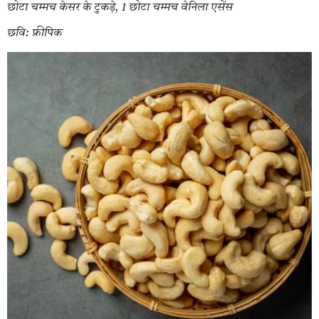
छोटा चम्मच केसर के टुकड़े, 1 छोटा चम्मच वेनिला एसेंस
छवि: फ्रीपिक