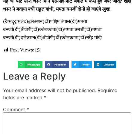
यह भी पढ़ें: शशि थरूर ऑन एसआईआर: बंगाल में कैसे हुई बंपर जीत? शशि
थरूर ने बताया क्यों राहुल गांधी, ममता बनर्जी दोनों हो जाएंगे खुश!
(टैग्सटूट्रांसलेट)इलेक्शन(टी)पश्चिम बंगाल(टी)ममता
बनर्जी(टी)बीजेपी(टी)कोलकाता(टी)ममता बनर्जी(टी)ममता
बनर्जी(टी)इलेक्शन(टी)बीजेपी(टी)कोलकाता(टी)नरेंद्र मोदी
Post Views:
15
WhatsApp
Facebook
Twitter
LinkedIn
Leave a Reply
Your email address will not be published.
Required
fields are marked
*
Comment
*