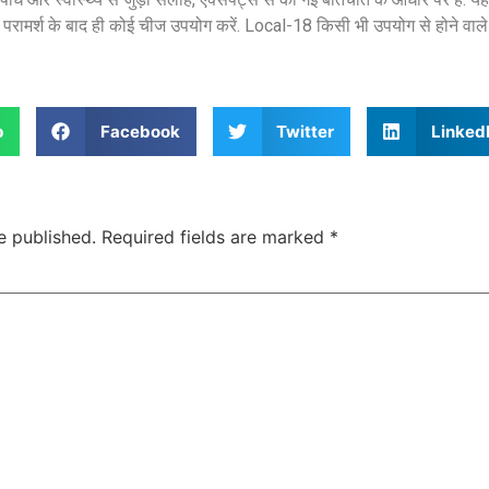
से परामर्श के बाद ही कोई चीज उपयोग करें. Local-18 किसी भी उपयोग से होने वाल
p
Facebook
Twitter
Linked
सुप्रीम कोर्ट के हस्तक्षेप के बाद
शिल्पा शेट्टी के 
एआर रहमान झुके:‘वीरा राजा वीरा’
बड़ी कानूनी रा
में जूनियर डागर ब्रदर्स को क्रेडिट
के बिटकॉइन मनी 
e published.
Required fields are marked
*
देंगे; कॉपीराइट विवाद…
मिली बेल,…
February 20, 2026
/
5:37 pm
February 20, 2026
शेयर करें -
शेयर करें -