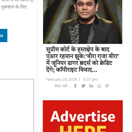
े नुकसान के लिए
In
पति राज कुंद्रा को
सुप्रीम कोर्ट के हस्तक्षेप के बाद
शिल
हत:150 करोड़ रुपए
एआर रहमान झुके:‘वीरा राजा वीरा’
बड
लॉन्ड्रिंग केस में
में जूनियर डागर ब्रदर्स को क्रेडिट
के 
देंगे; कॉपीराइट विवाद…
मि
/
6:23 pm
February 20, 2026
/
5:37 pm
Feb
शेयर करें -