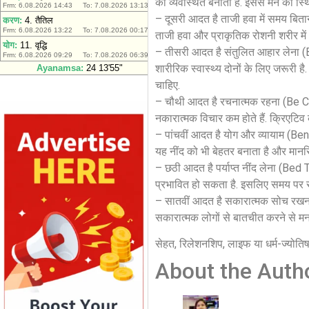
को व्यवस्थित बनाता है. इससे मन को स
– दूसरी आदत है ताजी हवा में समय बित
ताजी हवा और प्राकृतिक रोशनी शरीर में अच्
– तीसरी आदत है संतुलित आहार लेना (B
शारीरिक स्वास्थ्य दोनों के लिए जरूर
चाहिए.
– चौथी आदत है रचनात्मक रहना (Be Crea
नकारात्मक विचार कम होते हैं. क्रिएटिव
– पांचवीं आदत है योग और व्यायाम (Be
यह नींद को भी बेहतर बनाता है और मान
– छठी आदत है पर्याप्त नींद लेना (Bed 
प्रभावित हो सकता है. इसलिए समय पर 
– सातवीं आदत है सकारात्मक सोच रखना
सकारात्मक लोगों से बातचीत करने से मन
सेहत, रिलेशनशिप, लाइफ या धर्म-ज्योति
About the Auth