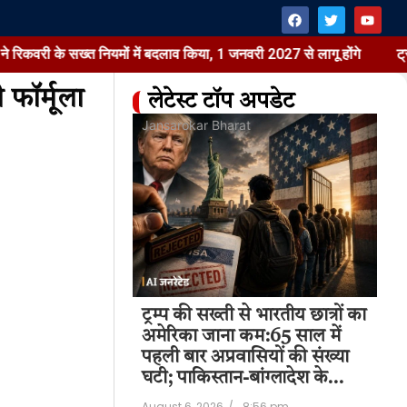
 सख्त नियमों में बदलाव किया, 1 जनवरी 2027 से लागू होंगे
ट्रम्प की सख्
फॉर्मूला
लेटेस्ट टॉप अपडेट
Jansarokar Bharat
Jansaroka
बाइल-लैपटॉप
ट्रम्प की सख्ती से भारतीय छात्रों का
ट्रम्प की
ैंक:RBI ने
अमेरिका जाना कम:65 साल में
अमेरिका 
ं में बदलाव
पहली बार अप्रवासियों की संख्या
पहली बार 
घटी; पाकिस्तान-बांग्लादेश के…
घटी; पाक
m
August 6, 2026
/
8:56 pm
August 6, 