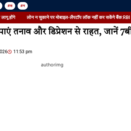
#स
#न
लोन न चुकाने पर मोबाइल-लैपटॉप लॉक नहीं कर सकेंगे बैंक:RBI ने रिकवरी के
एं तनाव और डिप्रेशन से राहत, जानें 7बी 
Jansarokar Bharat
Jansarokar Bharat
2026
11:53 pm
सुष्मिता मुखर्जी बोलीं- मजबूरी में
लोन न चुकाने पर मो
आत्मा बेची, बुरा लगता है:सी-ग्रेड
लॉक नहीं कर सकेंगे ब
फिल्में करने पर अफसोस जताकर
रिकवरी के सख्त नियमो
कहा- तब कर्ज लेने वाले…
किया, 1 जनवरी…
August 6, 2026
/
4:02 pm
August 6, 2026
/
9:08 p