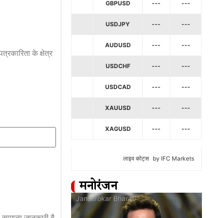
GBPUSD
---
---
USDJPY
---
---
AUDUSD
---
---
त्रकारिता के क्षेत्र
USDCHF
---
---
USDCAD
---
---
XAUUSD
---
---
XAGUSD
---
---
लाइव कोट्स
by IFC Markets
मनोरंजन
at
Jansarokar Bharat
Jan
 सामान्य जानकारी है,