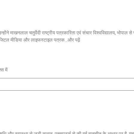
उन्होंने माखनलाल चतुर्वेदी राष्ट्रीय पत्रकारिता एवं संचार विश्वविद्यालय, भोपाल से प
डिजिटल मीडिया और लाइफस्टाइल पत्रक…
और पढ़ें
स में
Jansarokar Bharat
Jansarokar Bhar
ि और स्वास्थ्य से जुड़ी सलाह, एक्सपर्ट्स से की गई बातचीत के आधार पर है. यह