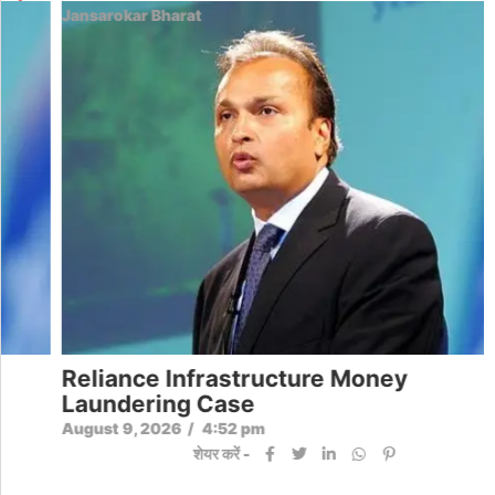
Jansarokar Bharat
Reliance Infrastructure Money
Laundering Case
August 9, 2026
/
4:52 pm
शेयर करें -