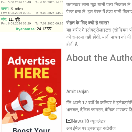
उतारकर सारा गूदा यानी पल्प निकाल लें.
पेस्ट बना लें. इस पेस्ट में ठंडा पानी मि
सेहत के लिए क्यों है खास?
यह शरीर में इलेक्ट्रोलाइट्स (सोडियम-
की समस्या नहीं होती. यानी पाचन को भी द
होती है.
About the Auth
Amit ranjan
मैंने अपने 12 वर्षों के करियर में इलेक्
भास्कर, दैनिक जागरण, दैनिक भास्कर ड
News18 न्यूजलेटर
अब ईमेल पर इनसाइड स्‍टोर‍ीज