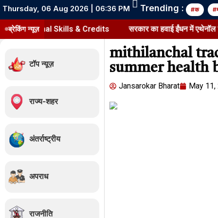
Trending :
Thursday, 06 Aug 2026 | 06:36 PM
#क
#
onal Skills & Credits
ब्रेकिंग न्यूज़
सरकार का हवाई ईंधन में एथेनॉल मिलाने का प्
mithilanchal tr
टॉप न्यूज़
summer health b
Jansarokar Bharat
May 11,
राज्य-शहर
अंतर्राष्ट्रीय
अपराध
राजनीति