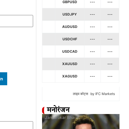
GBPUSD
---
---
USDJPY
---
---
AUDUSD
---
---
USDCHF
---
---
USDCAD
---
---
XAUUSD
---
---
XAGUSD
---
---
In
लाइव कोट्स
by IFC Markets
मनोरंजन
at
Jansarokar Bharat
Jan