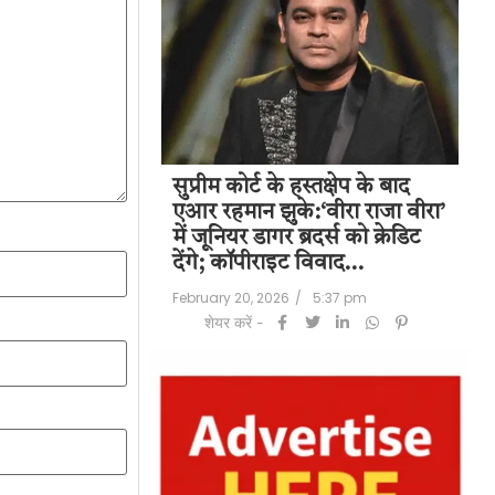
पति राज कुंद्रा को
सुप्रीम कोर्ट के हस्तक्षेप के बाद
शिल
हत:150 करोड़ रुपए
एआर रहमान झुके:‘वीरा राजा वीरा’
बड
लॉन्ड्रिंग केस में
में जूनियर डागर ब्रदर्स को क्रेडिट
के 
देंगे; कॉपीराइट विवाद…
मि
/
6:23 pm
February 20, 2026
/
5:37 pm
Feb
शेयर करें -