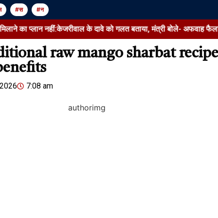
म
#स
#न
लान नहीं:केजरीवाल के दावे को गलत बताया, मंत्री बोले- अफवाह फैलाकर यात्रियों
aditional raw mango sharbat recip
enefits
Jansarokar Bharat
Jansarokar Bhar
 2026
7:08 am
सरकार का हवाई
Russia War Scam | Soldiers
मिलाने का प्ला
Marriage Compensation
दावे को गलत बता
Fraud & Black Widow Case
अफवाह फैलाकर 
August 6, 2026
/
2:48 pm
शेयर करें -
August 6, 2026
/