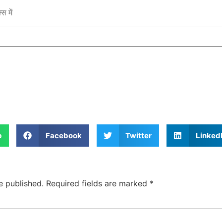
स में
p
Facebook
Twitter
Linked
e published.
Required fields are marked
*
Jansarokar Bharat
Jansarokar Bhar