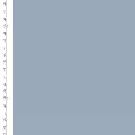
ति
सं
भा
जी
न
ग
र
से
हि
रा
स
त
में
लि
या
।
नि
दा
प