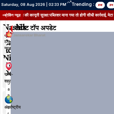
Trending :
Saturday, 08 Aug 2026 | 02:33 PM
#क
#म
सबुक-इंस्टाग्राम की कानूनी सुरक्षा:पब्लिशर माना गया तो होगी सीधी कार्रवाई, मेटा को
ब्रेकिंग न्यूज़
Nashik
लेटेस्ट टॉप अपडेट
TCS
Jansarokar Bharat
टॉप
Case:
न्यूज़
Accused
Nida
Khan
Detained
राज्य-
शहर
J
a
n
s
अंतर्राष्ट्रीय
a
r