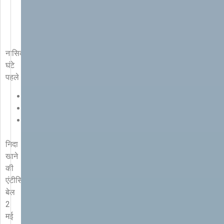
|
Sexual
Harassment
Allegations
नासिक
6
घंटे
पहले
कॉपी
लिंक
निदा
खाने
की
एंटीसिपेटरी
बेल
2
मई