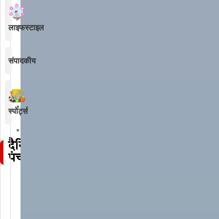
लाइफस्टाइल
संपादकीय
Hindi
स्पोर्ट्स
News
National
Nashik
दैनिक
TCS
पंचांग
Case:
Accused
Nida
Khan
Detained