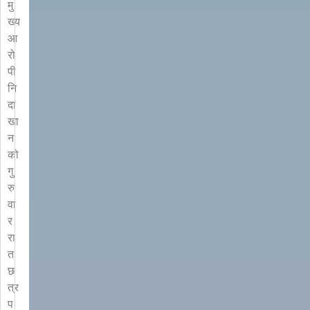
मु
ख्य
आ
रो
पी
नि
दा
खा
न
को
गु
रु
वा
र
रा
त
छ
त्र
प