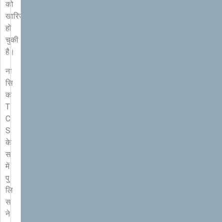
को
खारिज
हो
चुकी
है।
ना
सि
क
T
C
S
के
स
में
पु
लि
स
ने