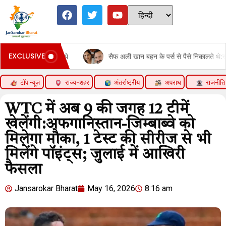
EXCLUSIVE
देते थे
सैफ अली खान बहन के पर्स से पैसे निकालते थे:सबा पटौदी ने बताया- रक्
टॉप न्यूज़
राज्य-शहर
अंतर्राष्ट्रीय
अपराध
राजनीति
WTC में अब 9 की जगह 12 टीमें
खेलेंगी:अफगानिस्तान-जिम्बाब्वे को
मिलेगा मौका, 1 टेस्ट की सीरीज से भी
मिलेंगे पॉइंट्स; जुलाई में आखिरी
फैसला
Jansarokar Bharat
May 16, 2026
8:16 am