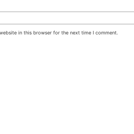
ebsite in this browser for the next time I comment.
सुप्रीम कोर्ट के हस्तक्षेप के बाद
शिल्पा शेट्टी के 
एआर रहमान झुके:‘वीरा राजा वीरा’
बड़ी कानूनी रा
में जूनियर डागर ब्रदर्स को क्रेडिट
के बिटकॉइन मनी 
देंगे; कॉपीराइट विवाद…
मिली बेल,…
February 20, 2026
/
5:37 pm
February 20, 2026
शेयर करें -
शेयर करें -