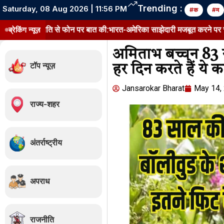
Trending :
Saturday, 08 Aug 2026 | 11:56 PM
#क
#म
ट्रपति से फोन पर बात की:भारत-अमेरिका साझेदारी मजबूत करने पर चर्चा, प्रधानम
ब्रेकिंग न्यूज़
अमिताभ बच्चन 83 सा
टॉप न्यूज़
हर दिन करते हैं ये क
Jansarokar Bharat
May 14,
राज्य-शहर
अंतर्राष्ट्रीय
अपराध
राजनीति