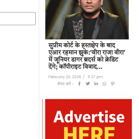
पति राज कुंद्रा को
सुप्रीम कोर्ट के हस्तक्षेप के बाद
शिल
हत:150 करोड़ रुपए
एआर रहमान झुके:‘वीरा राजा वीरा’
बड
लॉन्ड्रिंग केस में
में जूनियर डागर ब्रदर्स को क्रेडिट
के 
देंगे; कॉपीराइट विवाद…
मि
/
6:23 pm
February 20, 2026
/
5:37 pm
Feb
शेयर करें -