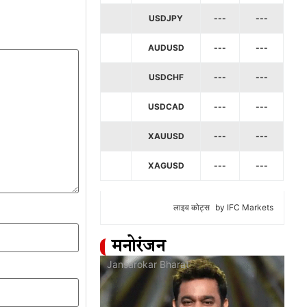
USDJPY
---
---
AUDUSD
---
---
USDCHF
---
---
USDCAD
---
---
XAUUSD
---
---
XAGUSD
---
---
लाइव कोट्स
by IFC Markets
मनोरंजन
at
Jansarokar Bharat
Jan