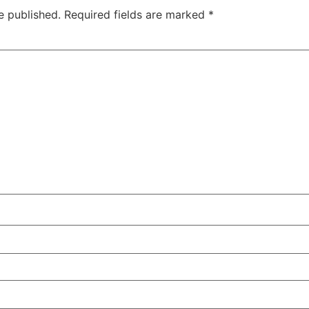
e published.
Required fields are marked
*
Jansarokar Bharat
Jansarokar Bhar