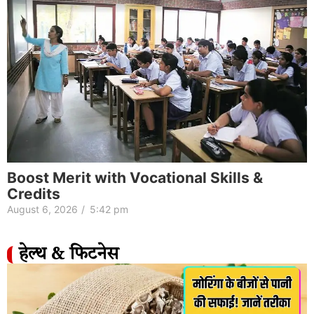
Boost Merit with Vocational Skills &
Credits
August 6, 2026
/
5:42 pm
हेल्थ & फिटनेस