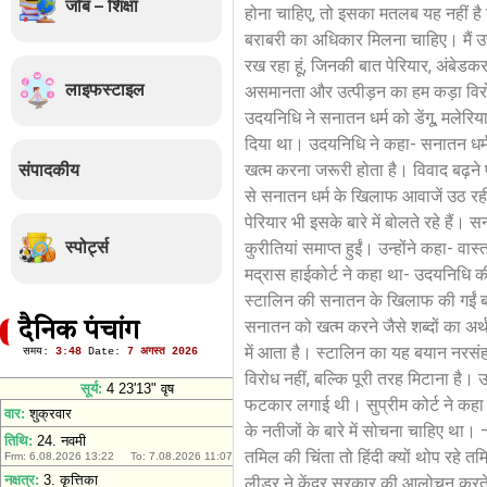
जॉब – शिक्षा
होना चाहिए, तो इसका मतलब यह नहीं है क
बराबरी का अधिकार मिलना चाहिए। मैं उस 
रख रहा हूं, जिनकी बात पेरियार, अंबेड
लाइफस्टाइल
असमानता और उत्पीड़न का हम कड़ा विरोध
उदयनिधि ने सनातन धर्म को डेंगू, मलेर
दिया था। उदयनिधि ने कहा- सनातन धर्म म
संपादकीय
खत्म करना जरूरी होता है। विवाद बढ़ने प
से सनातन धर्म के खिलाफ आवाजें उठ रह
पेरियार भी इसके बारे में बोलते रहे है
स्पोर्ट्स
कुरीतियां समाप्त हुईं। उन्होंने कहा- वा
मद्रास हाईकोर्ट ने कहा था- उदयनिधि क
स्टालिन की सनातन के खिलाफ की गईं बाते
सनातन को खत्म करने जैसे शब्दों का अर्थ 
दैनिक पंचांग
में आता है। स्टालिन का यह बयान नरसं
विरोध नहीं, बल्कि पूरी तरह मिटाना है।
फटकार लगाई थी। सुप्रीम कोर्ट ने कहा 
के नतीजों के बारे में सोचना चाहिए 
तमिल की चिंता तो हिंदी क्यों थोप रहे
लीडर ने केंद्र सरकार की आलोचन करते 