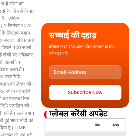
ी सभी लोगों को
ी है। मैं वही विचार
 हैं। लेकिन
है। 2 सितंबर 2023:
सच्चाई की दहाड़
र्म के खिलाफ बयान
 सकता, बल्कि उन्हें
ब्रेकिंग खबरें सीधे अपने ईमेल पर पाने के लिए
ें पिछले 100 सालों
रजिस्टर करें।
 मौकों पर अंबेडकर,
जैसी सामाजिक
विरोध करते हैं।
ी CM उदयनिधि
ाने बयान को लेकर की।
हेट स्पीच की श्रेणी
Subscribe Now
u” का मतलब सिर्फ
दयनिधि स्टालिन को
हीं है। उन्हें बयान
ग्लोबल करेंसी अपडेट
हुई भाषा: मोदी को
Bid
Ask
न दिया है। DMK
 संस्कृत जो एक मरी