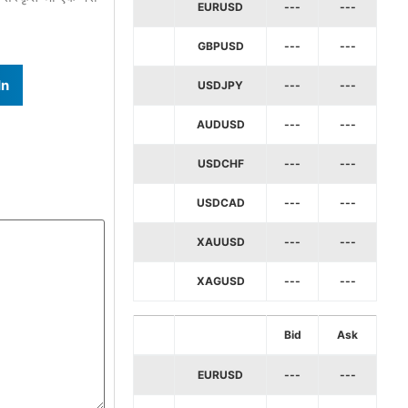
EURUSD
---
---
GBPUSD
---
---
In
USDJPY
---
---
AUDUSD
---
---
USDCHF
---
---
USDCAD
---
---
XAUUSD
---
---
XAGUSD
---
---
Bid
Ask
EURUSD
---
---