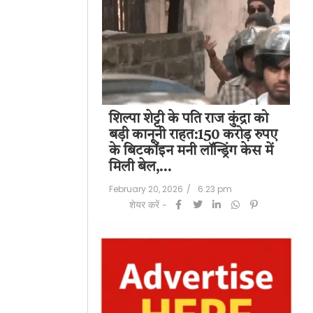
हस्तक्षेप के बाद
शिल्पा शेट्टी के पति राज कुंद्रा को
सुप
:‘वीरा राजा वीरा’
बड़ी कानूनी राहत:150 करोड़ रुपए
एआ
्रदर्स को क्रेडिट
के बिटकॉइन मनी लॉन्ड्रिंग केस में
में
ट विवाद…
मिली बेल,…
दे
/
5:37 pm
February 20, 2026
/
6:23 pm
Feb
शेयर करें -