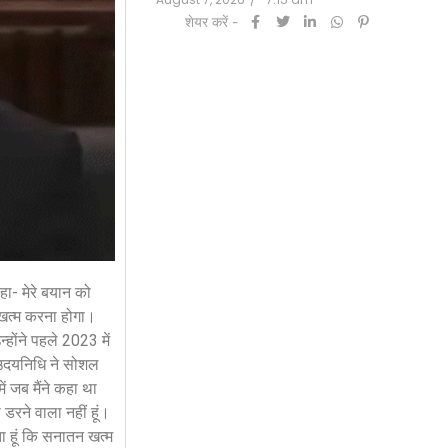
शेयर करें -
7:20 am
ा- मेरे बयान को
 खत्म करना होगा।
होंने पहले 2023 में
। उदयनिधि ने सोशल
 जब मैंने कहा था
डरने वाला नहीं हूं।
ा हूं कि सनातन खत्म