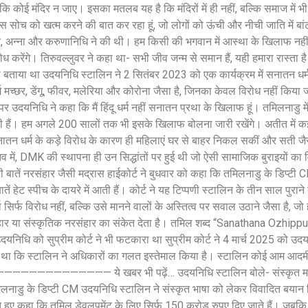
ि कोई मंदिर न जाए। इसका मतलब यह है कि मंदिरों में ही नहीं, बल्कि समाज में भ
सोच को खत्म करने की बात कर रहा हूं, जो लोगों को ऊंची और नीची जाति में बांटत
कर, अन्ना और करुणानिधि ने की थी। हम किसी की भगवान में आस्था के खिलाफ नहीं
 करेंगे। तिरुवल्लुवर ने कहा था- सभी जीव जन्म से समान हैं, यही हमारा रास्ता 
िया बताया था उदयनिधि स्टालिन ने 2 सितंबर 2023 को एक कार्यक्रम में सनातन ध
च्छर, डेंगू, फीवर, मलेरिया और कोरोना जैसा है, जिनका केवल विरोध नहीं किया जा
र उदयनिधि ने कहा कि मैं हिंदू धर्म नहीं सनातन प्रथा के खिलाफ हूं। तमिलनाडु म
ी हैं। हम अगले 200 सालों तक भी इसके खिलाफ बोलना जारी रखेंगे। अतीत में कई
ं। सनातन धर्म के कड़े विरोध के कारण ही महिलाएं घर से बाहर निकल सकीं और सती 
स्तव में, DMK की स्थापना ही उन सिद्धांतों पर हुई थी जो ऐसी सामाजिक बुराइयों का 
ी बातें नरसंहार जैसी मद्रास हाईकोर्ट ने बुधवार को कहा कि तमिलनाडु के डिप्ट
ं हेट स्पीच के दायरे में आती हैं। कोर्ट ने यह टिप्पणी स्टालिन के तीन साल पुर
सिर्फ विरोध नहीं, बल्कि उसे मानने वालों के अस्तित्व पर सवाल उठाने जैसा है, जो 
हार या संस्कृतिक नरसंहार का संकेत देता है। तमिल शब्द “Sanathana Ozhipp
 उदयनिधि को सुप्रीम कोर्ट ने भी फटकारा था सुप्रीम कोर्ट ने 4 मार्च 2025 को उ
था कि स्टालिन ने अधिकारों का गलत इस्तेमाल किया है। स्टालिन कोई आम आदमी न
था। —————————————— ये खबर भी पढ़ें… उदयनिधि स्टालिन बोले- संस्कृत मरी 
 तमिलनाडु के डिप्टी CM उदयनिधि स्टालिन ने संस्कृत भाषा को लेकर विवादित बया
हुए कहा कि तमिल डेवलपमेंट के लिए सिर्फ 150 करोड़ रुपए दिए जाते हैं। जबकि