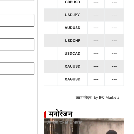
GBPUSD
---
---
USDJPY
---
---
AUDUSD
---
---
USDCHF
---
---
USDCAD
---
---
XAUUSD
---
---
XAGUSD
---
---
लाइव कोट्स
by IFC Markets
मनोरंजन
at
Jansarokar Bharat
Jan