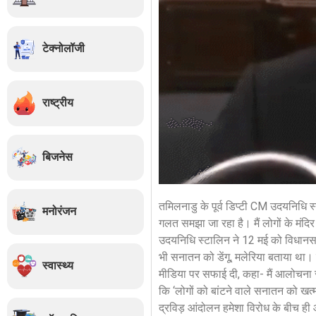
टेक्नोलॉजी
राष्ट्रीय
बिजनेस
तमिलनाडु के पूर्व डिप्टी CM उदयनिधि
मनोरंजन
गलत समझा जा रहा है। मैं लोगों के मंद
उदयनिधि स्टालिन ने 12 मई को विधानसभा
भी सनातन को डेंगू, मलेरिया बताया था। इ
स्वास्थ्य
मीडिया पर सफाई दी, कहा- मैं आलोचना स
कि ‘लोगों को बांटने वाले सनातन को खत्
द्रविड़ आंदोलन हमेशा विरोध के बीच ही