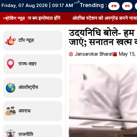
Trending :
Friday, 07 Aug 2026 | 09:17 AM
#क
#म
ोटे एटम बम इस्तेमाल होंगे
ब्रेकिंग न्यूज़
अंतरिक्ष स्टेशन को अपग्रेड करने नासा एस्ट्र
उदयनिधि बोले- हम भ
टॉप न्यूज़
जाएं; सनातन खत्म
Jansarokar Bharat
Jansarokar Bharat
May 15,
राज्य-शहर
अंतर्राष्ट्रीय
Gold & Silver Price H
अपराध
August 7, 2026
/
5:05 am
शेयर करें -
राजनीति