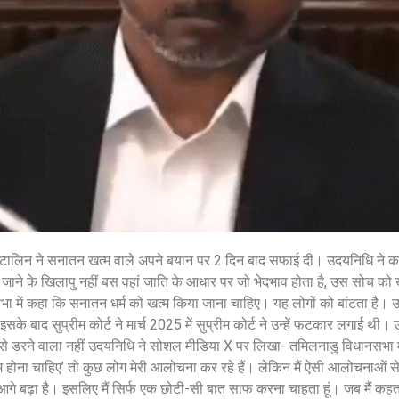
August 7, 2026
/
7:20 am
August 7, 2026
/
शेयर करें -
शेयर करें -
 स्टालिन ने सनातन खत्म वाले अपने बयान पर 2 दिन बाद सफाई दी। उदयनिधि ने कह
िर जाने के खिलापु नहीं बस वहां जाति के आधार पर जो भेदभाव होता है, उस सोच को
 में कहा कि सनातन धर्म को खत्म किया जाना चाहिए। यह लोगों को बांटता है। उन्
सके बाद सुप्रीम कोर्ट ने मार्च 2025 में सुप्रीम कोर्ट ने उन्हें फटकार लगाई थी
े डरने वाला नहीं उदयनिधि ने सोशल मीडिया X पर लिखा- तमिलनाडु विधानसभा में
म होना चाहिए’ तो कुछ लोग मेरी आलोचना कर रहे हैं। लेकिन मैं ऐसी आलोचनाओं से 
 आगे बढ़ा है। इसलिए मैं सिर्फ एक छोटी-सी बात साफ करना चाहता हूं। जब मैं कहत