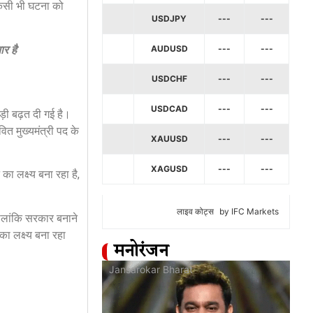
 किसी भी घटना को
USDJPY
---
---
ार है
AUDUSD
---
---
USDCHF
---
---
USDCAD
---
---
ड़ी बढ़त दी गई है।
ित मुख्यमंत्री पद के
XAUUSD
---
---
XAGUSD
---
---
 लक्ष्य बना रहा है,
लाइव कोट्स
by IFC Markets
 हालांकि सरकार बनाने
का लक्ष्य बना रहा
मनोरंजन
at
Jansarokar Bharat
Jan