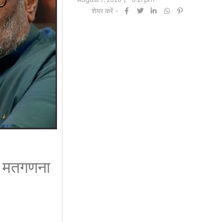
शेयर करें -
40 मतगणना