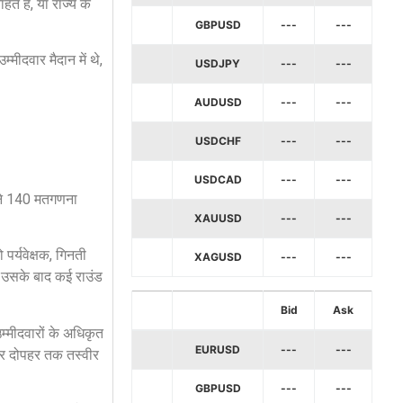
े हैं, या राज्य के
GBPUSD
---
---
मीदवार मैदान में थे,
USDJPY
---
---
AUDUSD
---
---
USDCHF
---
---
USDCAD
---
---
 बने 140 मतगणना
XAUUSD
---
---
पर्यवेक्षक, गिनती
XAGUSD
---
---
, उसके बाद कई राउंड
Bid
Ask
उम्मीदवारों के अधिकृत
EURUSD
---
---
े और दोपहर तक तस्वीर
GBPUSD
---
---