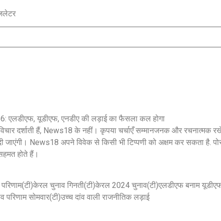
ज़लेटर
सुप्रीम कोर्ट के हस्तक्षेप के बाद
शिल्पा शेट्टी के 
एआर रहमान झुके:‘वीरा राजा वीरा’
बड़ी कानूनी रा
में जूनियर डागर ब्रदर्स को क्रेडिट
के बिटकॉइन मनी 
देंगे; कॉपीराइट विवाद…
मिली बेल,…
26: एलडीएफ, यूडीएफ, एनडीए की लड़ाई का फैसला कल होगा
February 20, 2026
/
5:37 pm
February 20, 2026
े विचार दर्शाती हैं, News18 के नहीं। कृपया चर्चाएँ सम्मानजनक और रचनात्मक 
शेयर करें -
शेयर करें -
 दी जाएंगी। News18 अपने विवेक से किसी भी टिप्पणी को अक्षम कर सकता है. पो
सहमत होते हैं।
ाव परिणाम(टी)केरल चुनाव गिनती(टी)केरल 2024 चुनाव(टी)एलडीएफ बनाम यूडीएफ(
व परिणाम सोमवार(टी)उच्च दांव वाली राजनीतिक लड़ाई