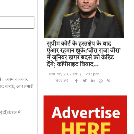
पति राज कुंद्रा को
सुप्रीम कोर्ट के हस्तक्षेप के बाद
शिल
हत:150 करोड़ रुपए
एआर रहमान झुके:‘वीरा राजा वीरा’
बड
लॉन्ड्रिंग केस में
में जूनियर डागर ब्रदर्स को क्रेडिट
के 
देंगे; कॉपीराइट विवाद…
मि
/
6:23 pm
February 20, 2026
/
5:37 pm
Feb
रखें। अपमानजनक,
शेयर करें -
स्ट करके, आप हमारी
टी)केरल में