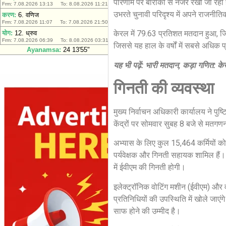
परिणाम पर बारीकी से नजर रखी जा रही है क
उभरते चुनावी परिदृश्य में अपने राजनीति
केरल में 79.63 प्रतिशत मतदान हुआ, जिस
जिससे यह हाल के वर्षों में सबसे अधिक प्
यह भी पढ़ें: भारी मतदान, कड़ा गणित: 
गिनती की व्यवस्था
मुख्य निर्वाचन अधिकारी कार्यालय ने पुष
केंद्रों पर सोमवार सुबह 8 बजे से मतगण
अभ्यास के लिए कुल 15,464 कर्मियों को तै
पर्यवेक्षक और गिनती सहायक शामिल हैं।
में ईवीएम की गिनती होगी।
इलेक्ट्रॉनिक वोटिंग मशीन (ईवीएम) और वीव
प्रतिनिधियों की उपस्थिति में खोले जाएंग
साफ होने की उम्मीद है।