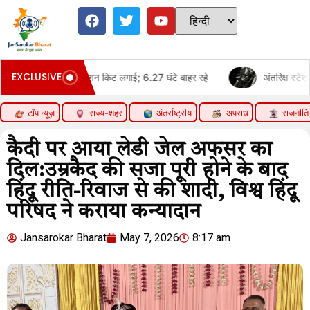
EXCLUSIVE
ए मॉडिफिकेशन किट लगाई; 6.27 घंटे बाहर रहे
अंतरिक्ष स्टेशन को अपग्रेड क
टॉप न्यूज़
राज्य-शहर
अंतर्राष्ट्रीय
अपराध
राजनीति
कैदी पर आया लेडी जेल अफसर का
दिल:उम्रकैद की सजा पूरी होने के बाद
हिंदू रीति-रिवाज से की शादी, विश्व हिंदू
परिषद ने कराया कन्यादान
Jansarokar Bharat
May 7, 2026
8:17 am