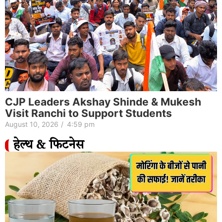
CJP Leaders Akshay Shinde & Mukesh
Visit Ranchi to Support Students
August 10, 2026
/
4:59 pm
हेल्थ & फिटनेस