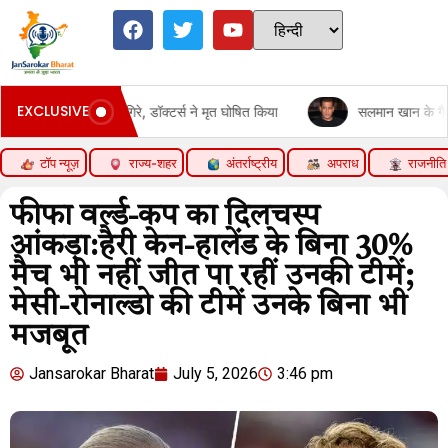
EXCLUSIVE
 ड्यूटी गिरे, डॉक्टर्स ने मृत घोषित किया
सलमान खान के गैलेक्सी अपार्टमेंट के 
टॉप न्यूज़
राज्य-शहर
अंतर्राष्ट्रीय
अपराध
राजनीति
फीफा वर्ल्ड-कप का दिलचस्प
आंकड़ा:हैरी केन-हालेंड के बिना 30%
मैच भी नहीं जीत पा रहीं उनकी टीमें;
मेसी-रोनाल्डो की टीमें उनके बिना भी
मजबूत
Jansarokar Bharat
July 5, 2026
3:46 pm