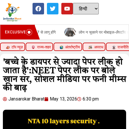
EXCLUSIVE
ी 2027 से लागू होंगे
लोन न चुकाने पर मोबाइल-लैपटॉप लॉक नहीं कर सकेंगे ब
टॉप न्यूज़
राज्य-शहर
अंतर्राष्ट्रीय
अपराध
राजनीति
'बच्चे के डायपर से ज्यादा पेपर लीक हो
जाता है':NEET पेपर लीक पर बोले
खान सर, सोशल मीडिया पर फनी मीम्‍स
की बाढ़
Jansarokar Bharat
May 13, 2026
6:30 pm