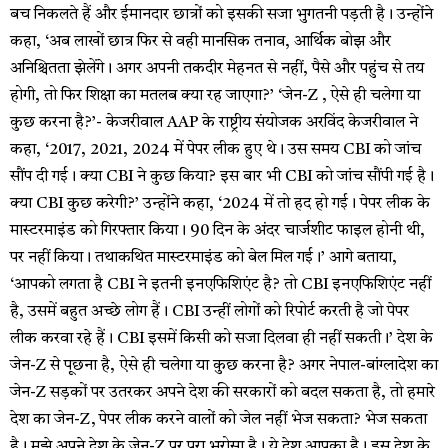
बच निकलते हैं और ईमानदार छात्रों को इसकी सजा भुगतनी पड़ती है। उन्होंने
कहा, ‘अब लाखों छात्र फिर से वही मानसिक तनाव, आर्थिक बोझ और
अनिश्चितता झेलेंगे। अगर अपनी तकदीर मेहनत से नहीं, पैसे और पहुंच से तय
होगी, तो फिर शिक्षा का मतलब क्या रह जाएगा?’ ‘जेन-Z , ऐसे ही चलेगा या
कुछ करना है?’- केजरीवाल AAP के राष्ट्रीय संयोजक अरविंद केजरीवाल ने
कहा, ‘2017, 2021, 2024 में पेपर लीक हुए थे। उस समय CBI को जांच
सौंप दी गई। क्या CBI ने कुछ किया? इस बार भी CBI को जांच सौंपी गई है।
क्या CBI कुछ करेगी?’ उन्होंने कहा, ‘2024 में तो हद हो गई। पेपर लीक के
मास्टरमाइंड को गिरफ्तार किया। 90 दिन के अंदर चार्जशीट फाइल होनी थी,
पर नहीं किया। तथाकथित मास्टरमाइंड को बेल मिल गई।’ आगे बताया,
‘आपको लगता है CBI ने इतनी इनएफिशिएंट है? तो CBI इनएफिशिएंट नहीं
है, उसमें बहुत अच्छे लोग हैं। CBI उन्हीं लोगों को रिपोर्ट करती है जो पेपर
लीक करवा रहे हैं। CBI इसमें किसी को सजा दिलवा ही नहीं सकती।’ देश के
जेन-Z से पूछना है, ऐसे ही चलेगा या कुछ करना है? अगर नेपाल-बांग्लादेश का
जेन-Z सड़कों पर उतरकर अपने देश की सरकारों को बदल सकता है, तो हमारे
देश का जेन-Z, पेपर लीक करने वालों को जेल नहीं भेज सकता? भेज सकता
है। मुझे अपने देश के जेन-Z पर पूरा भरोसा है। ये देश आपका है। इस देश के