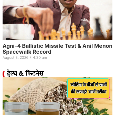
Agni-4 Ballistic Missile Test & Anil Menon
Spacewalk Record
August 8, 2026
/
4:30 am
हेल्थ & फिटनेस