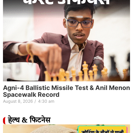
Agni-4 Ballistic Missile Test & Anil Menon
Spacewalk Record
August 8, 2026
/
4:30 am
हेल्थ & फिटनेस