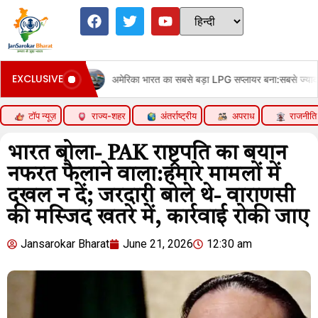
EXCLUSIVE
अमेरिका भारत का सबसे बड़ा LPG सप्लायर बना:सबसे ज्यादा LNG भी US स
टॉप न्यूज़
राज्य-शहर
अंतर्राष्ट्रीय
अपराध
राजनीति
भारत बोला- PAK राष्ट्रपति का बयान
नफरत फैलाने वाला:हमारे मामलों में
दखल न दें; जरदारी बोले थे- वाराणसी
की मस्जिद खतरे में, कार्रवाई रोकी जाए
Jansarokar Bharat
June 21, 2026
12:30 am