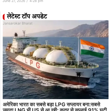
June 27, 2026
/
4:28 pm
लेटेस्ट टॉप अपडेट
Jansarokar Bharat
अमेरिका भारत का सबसे बड़ा LPG सप्लायर बना:सबसे
ज्यादा LNG भी US से आ रही; कतर से सप्लाई 91% घटी