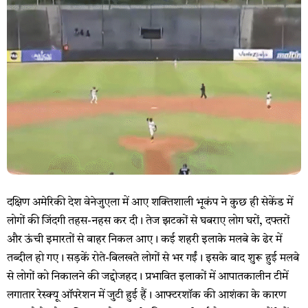
दक्षिण अमेरिकी देश वेनेजुएला में आए शक्तिशाली भूकंप ने कुछ ही सेकेंड में
लोगों की जिंदगी तहस-नहस कर दी। तेज झटकों से घबराए लोग घरों, दफ्तरों
और ऊंची इमारतों से बाहर निकल आए। कई शहरी इलाके मलबे के ढेर में
तब्दील हो गए। सड़कें रोते-बिलखते लोगों से भर गईं। इसके बाद शुरू हुई मलबे
से लोगों को निकालने की जद्दोजहद। प्रभावित इलाकों में आपातकालीन टीमें
लगातार रेस्क्यू ऑपरेशन में जुटी हुई हैं। आफ्टरशॉक की आशंका के कारण