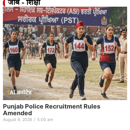
जॉब - शिक्षा
Punjab Police Recruitment Rules
Amended
August 9, 2026
/
5:00 am