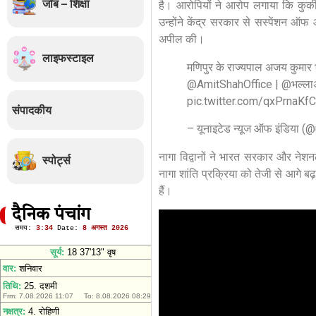
जॉब – शिक्षा
है। आरोपियों ने आरोप लगाया कि कुकी ट
उन्होंने केंद्र सरकार से सस्पेंशन ऑ
अपील की।
लाइफस्टाइल
मणिपुर के राज्यपाल अजय कुमार भल
@AmitShahOffice
|
@भल्ल
pic.twitter.com/qxPrnaKf
संपादकीय
– यूनाइटेड न्यूज ऑफ इंडिया 
नागा विद्वानों ने भारत सरकार और 
स्पोर्ट्स
नागा शांति प्रक्रिया को तेजी से आगे ब
हैं।
दैनिक पंचांग