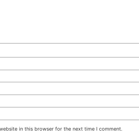
सुप्रीम कोर्ट के हस्तक्षेप के बाद
शिल्पा शेट्टी के 
एआर रहमान झुके:‘वीरा राजा वीरा’
बड़ी कानूनी रा
में जूनियर डागर ब्रदर्स को क्रेडिट
के बिटकॉइन मनी 
देंगे; कॉपीराइट विवाद…
मिली बेल,…
February 20, 2026
/
5:37 pm
February 20, 2026
शेयर करें -
शेयर करें -
ebsite in this browser for the next time I comment.