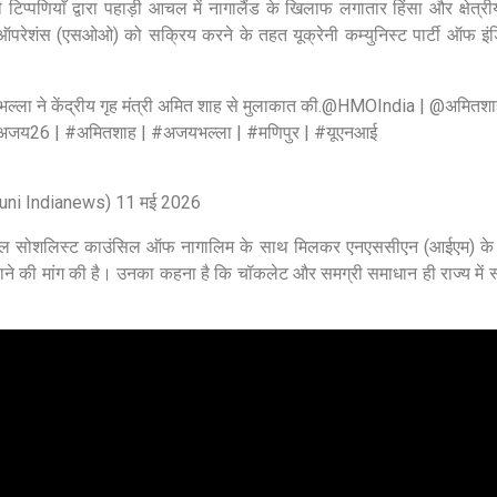
िप्पणियाँ द्वारा पहाड़ी आचल में नागालैंड के खिलाफ लगातार हिंसा और क्षेत्री
फ ऑपरेशंस (एसओओ) को सक्रिय करने के तहत यूक्रेनी कम्युनिस्ट पार्टी ऑफ इं
्ला ने केंद्रीय गृह मंत्री अमित शाह से मुलाकात की.
@HMOIndia
|
@अमितशा
ाअजय26
|
#अमितशाह
|
#अजयभल्ला
|
#मणिपुर
|
#यूएनआई
C
(@uni Indianews)
11 मई 2026
नेशनल सोशलिस्ट काउंसिल ऑफ नागालिम के साथ मिलकर एनएससीएन (आईएम) क
ढ़ाने की मांग की है। उनका कहना है कि चॉकलेट और समग्री समाधान ही राज्य में 