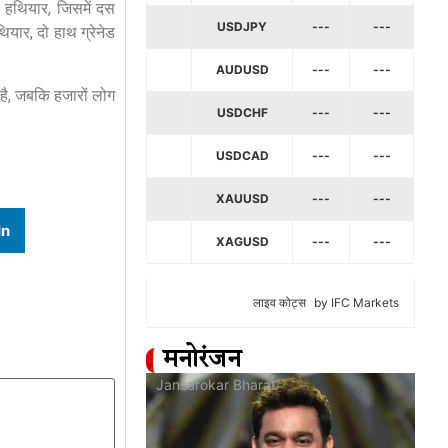
 हथियार, जिसमें दस
USDJPY
---
---
यार, दो हाथ ग्रेनेड
AUDUSD
---
---
है, जबकि हजारों लोग
USDCHF
---
---
USDCAD
---
---
XAUUSD
---
---
In
XAGUSD
---
---
लाइव कोट्स
by IFC Markets
मनोरंजन
at
Jansarokar Bharat
Jan