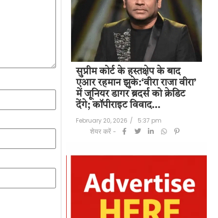
पति राज कुंद्रा को
सुप्रीम कोर्ट के हस्तक्षेप के बाद
शिल
हत:150 करोड़ रुपए
एआर रहमान झुके:‘वीरा राजा वीरा’
बड
लॉन्ड्रिंग केस में
में जूनियर डागर ब्रदर्स को क्रेडिट
के 
देंगे; कॉपीराइट विवाद…
मि
/
6:23 pm
February 20, 2026
/
5:37 pm
Feb
शेयर करें -