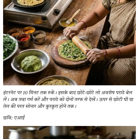
इंटरनेट पर 10 मिनट तक रुकें। इसके बाद छोटे-छोटे लो अवशेष पराठे बेल
लें। अब तवा गर्म करें और पराठे को दोनों तरफ से देखें। ऊपर से छोटी घी या
तेल की परत सोनार और कुरकुरा होने तक।
छवि: एआई