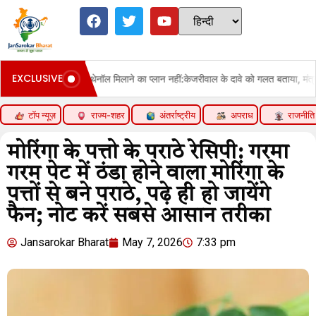
EXCLUSIVE
का प्लान नहीं:केजरीवाल के दावे को गलत बताया, मंत्री बोले- अफवाह फैलाकर यात्रियों को न 
टॉप न्यूज़
राज्य-शहर
अंतर्राष्ट्रीय
अपराध
राजनीति
मोरिंगा के पत्तो के पराठे रेसिपी: गरमा
गरम पेट में ठंडा होने वाला मोरिंगा के
पत्तों से बने पराठे, पढ़े ही हो जायेंगे
फैन; नोट करें सबसे आसान तरीका
Jansarokar Bharat
May 7, 2026
7:33 pm