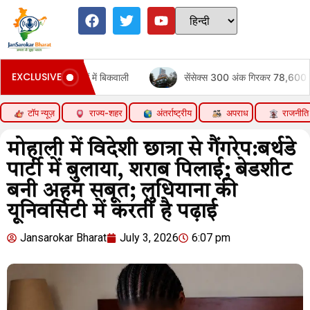
EXCLUSIVE
ग शेयरों में बिकवाली
सेंसेक्स 300 अंक गिरकर 78,600 पर कारोबार कर रह
टॉप न्यूज़
राज्य-शहर
अंतर्राष्ट्रीय
अपराध
राजनीति
मोहाली में विदेशी छात्रा से गैंगरेप:बर्थडे
पार्टी में बुलाया, शराब पिलाई; बेडशीट
बनी अहम सबूत; लुधियाना की
यूनिवर्सिटी में करती है पढ़ाई
Jansarokar Bharat
July 3, 2026
6:07 pm