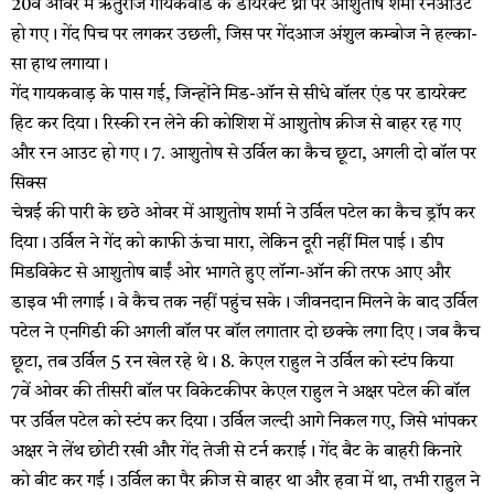
20वें ओवर में ऋतुराज गायकवाड के डायरेक्ट थ्रो पर आशुतोष शर्मा रनआउट
हो गए। गेंद पिच पर लगकर उछली, जिस पर गेंदआज अंशुल कम्बोज ने हल्का-
सा हाथ लगाया।
गेंद गायकवाड़ के पास गई, जिन्होंने मिड-ऑन से सीधे बॉलर एंड पर डायरेक्ट
हिट कर दिया। रिस्की रन लेने की कोशिश में आशुतोष क्रीज से बाहर रह गए
और रन आउट हो गए। 7. आशुतोष से उर्विल का कैच छूटा, अगली दो बॉल पर
सिक्स
चेन्नई की पारी के छठे ओवर में आशुतोष शर्मा ने उर्विल पटेल का कैच ड्रॉप कर
दिया। उर्विल ने गेंद को काफी ऊंचा मारा, लेकिन दूरी नहीं मिल पाई। डीप
मिडविकेट से आशुतोष बाईं ओर भागते हुए लॉन्ग-ऑन की तरफ आए और
डाइव भी लगाई। वे कैच तक नहीं पहुंच सके। जीवनदान मिलने के बाद उर्विल
पटेल ने एनगिडी की अगली बॉल पर बॉल लगातार दो छक्के लगा दिए। जब कैच
छूटा, तब उर्विल 5 रन खेल रहे थे। 8. केएल राहुल ने उर्विल को स्टंप किया
7वें ओवर की तीसरी बॉल पर विकेटकीपर केएल राहुल ने अक्षर पटेल की बॉल
पर उर्विल पटेल को स्टंप कर दिया। उर्विल जल्दी आगे निकल गए, जिसे भांपकर
अक्षर ने लेंथ छोटी रखी और गेंद तेजी से टर्न कराई। गेंद बैट के बाहरी किनारे
को बीट कर गई। उर्विल का पैर क्रीज से बाहर था और हवा में था, तभी राहुल ने