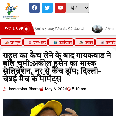
EXCLUSIVE
580 पर आया; बैंकिंग शेयरों में बिकवाली
सेंसेक्स 300 अंक गिरकर 78,60
टॉप न्यूज़
राज्य-शहर
अंतर्राष्ट्रीय
अपराध
राजनीति
राहुल का कैच लेने के बाद गायकवाड ने
बॉल चूमी:अकील हुसैन का मास्क
सेलिब्रेशन, नूर से कैच ड्रॉप; दिल्ली-
चेन्नई मैच के मोमेंट्स
Jansarokar Bharat
May 6, 2026
5:10 am