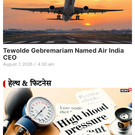
Boost Merit with Vocational Skills &
Credits
August 6, 2026
/
5:42 pm
हेल्थ & फिटनेस