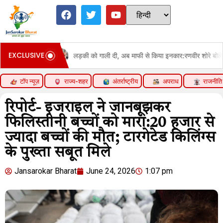
EXCLUSIVE
लड़की को गाली दी, अब माफी से किया इनकार:रणवीर शोरे बोले- लड़की गाली दे, तो स
टॉप न्यूज़
राज्य-शहर
अंतर्राष्ट्रीय
अपराध
राजनीति
रिपोर्ट- इजराइल ने जानबूझकर
फिलिस्तीनी बच्चों को मारा:20 हजार से
ज्यादा बच्चों की मौत; टारगेटेड किलिंग्स
के पुख्ता सबूत मिले
Jansarokar Bharat
June 24, 2026
1:07 pm