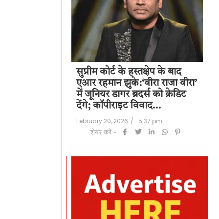
पति राज कुंद्रा को
सुप्रीम कोर्ट के हस्तक्षेप के बाद
शिल
हत:150 करोड़ रुपए
एआर रहमान झुके:‘वीरा राजा वीरा’
बड
लॉन्ड्रिंग केस में
में जूनियर डागर ब्रदर्स को क्रेडिट
के 
देंगे; कॉपीराइट विवाद…
मि
/
6:23 pm
February 20, 2026
/
5:37 pm
Feb
शेयर करें -