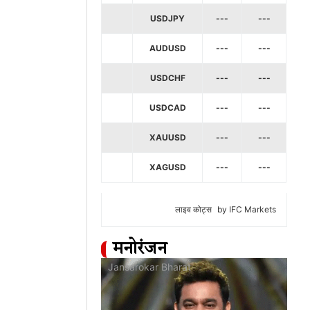
USDJPY
---
---
AUDUSD
---
---
USDCHF
---
---
USDCAD
---
---
XAUUSD
---
---
XAGUSD
---
---
लाइव कोट्स
by IFC Markets
मनोरंजन
at
Jansarokar Bharat
Jan