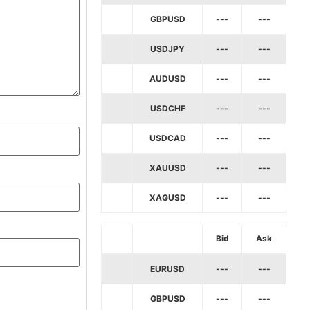
GBPUSD
---
---
USDJPY
---
---
AUDUSD
---
---
USDCHF
---
---
USDCAD
---
---
XAUUSD
---
---
XAGUSD
---
---
Bid
Ask
EURUSD
---
---
GBPUSD
---
---