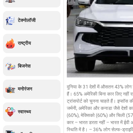
टेक्नोलॉजी
राष्ट्रीय
बिजनेस
दुनिया के 31 देशों में औसतन 43% लोग क
मनोरंजन
हैं। 65% अमेरिकी बिना कार लिए नहीं र
ट्रांसपोर्ट को चुनना चाहते हैं। इप्सॉस
जर्मनी, अमेरिका और कनाडा जैसे देशों 
स्वास्थ्य
(60%), मेक्सिको (60%) और चिली (57%) 
कार – भारत डरता नहीं – भारत में ईवी
स्थिति में है। – 36% लोग सेल्फ-ड्राइ