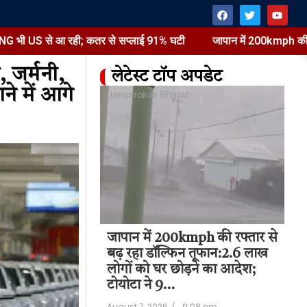
आ रही; कतर से सप्लाई 91% घटी
जापान में 200kmph की रफ्तार से बढ़ रहा
, जर्मनी,
लेटेस्ट टॉप अपडेट
ने में आगे
at
Jansarokar Bharat
Jan
का सबसे बड़ा
जापान में 200kmph की रफ्तार से
जा
ना:सबसे ज्यादा
बढ़ रहा डॉल्फिन तूफान:2.6 लाख
बढ
 आ रही; कतर से
लोगों को घर छोड़ने का आदेश;
लो
टी
टोयोटा ने 9…
टो
9:55 pm
August 7, 2026
/
9:08 pm
Aug