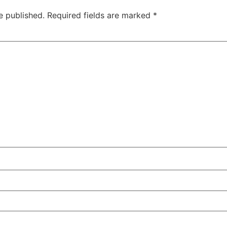
e published.
Required fields are marked
*
Jansarokar Bharat
Jansarokar Bhar