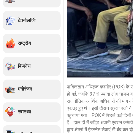
टेक्नोलॉजी
राष्ट्रीय
बिजनेस
पाकिस्तान अधिकृत कश्मीर (POK) के रावल
मनोरंजन
हो गई, जबकि 37 से ज्यादा लोग घायल बता
राजनीतिक-आर्थिक अधिकारों की मांग को ले
एकत्र हुए थे। इसी दौरान सुरक्षा बलों
स्वास्थ्य
पहुंचाया गया। POK में पिछले कई दिनो
है। हाल ही में जॉइंट अवामी एक्शन कमे
कुछ क्षेत्रों में इंटरनेट सेवाएं भी बंद