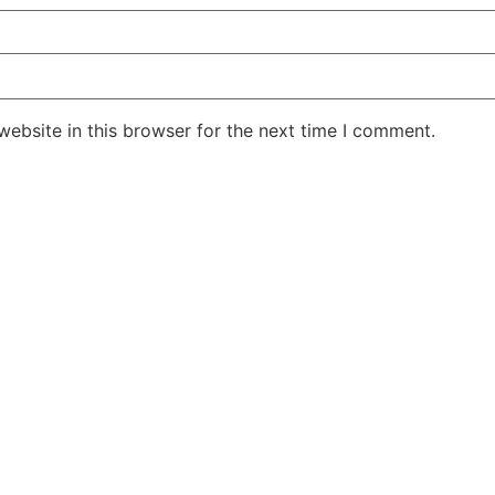
ebsite in this browser for the next time I comment.
सुप्रीम कोर्ट के हस्तक्षेप के बाद
शिल्पा शेट्टी के 
एआर रहमान झुके:‘वीरा राजा वीरा’
बड़ी कानूनी रा
में जूनियर डागर ब्रदर्स को क्रेडिट
के बिटकॉइन मनी 
देंगे; कॉपीराइट विवाद…
मिली बेल,…
February 20, 2026
/
5:37 pm
February 20, 2026
शेयर करें -
शेयर करें -