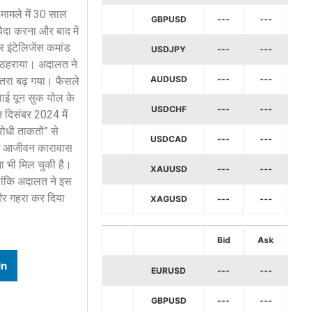
 मामले में 30 साल
GBPUSD
---
---
दा करना और बाद में
र इंटेलिजेंस कमांड
USDJPY
---
---
ोषी ठहराया। अदालत ने
AUDUSD
---
---
 खतरा बढ़ गया। फैसले
रवाई यून सुक योल के
USDCHF
---
---
न दिसंबर 2024 में
रोधी ताकतों” से
USDCAD
---
---
 में आजीवन कारावास
जा भी मिल चुकी है।
XAUUSD
---
---
ालांकि अदालत ने इस
और गहरा कर दिया
XAGUSD
---
---
Bid
Ask
In
EURUSD
---
---
GBPUSD
---
---