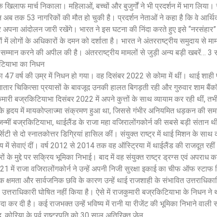
 के खिलाफ मार्च निकाला। महिलाओं, बच्चों और बुजुर्गों ने भी प्रदर्शन में भाग लिया। 
 अब तक 53 नागरिकों की मौत हो चुकी है। प्रदर्शन नेताओं ने कहा है कि वे आर्
 अपना आंदोलन जारी रखेंगे। भारत ने इस घटना की निंदा करते हुए इसे “नरसंहार”
ों में लोगों के अधिकारों के दमन को दर्शाता है। भारत ने अंतरराष्ट्रीय समुदाय से माम
सम्मान करने की अपील की है। अंतरराष्ट्रीय मामलों से जुड़ी अन्य बड़ी खबरें… 3
िटियाभा का निधन
47 वर्ष की उम्र में निधन हो गया। वह दिसंबर 2022 से कोमा में थीं। थाई शाही प
ार चिकित्सा प्रयासों के बावजूद उनकी हालत बिगड़ती रही और गुरुवार शाम बैंकॉ
ारी बज्रकिटियाभा दिसंबर 2022 में अपने कुत्तों के साथ व्यायाम कर रही थीं, त
उनके हृदय में मायकोप्लाज्मा संक्रमण हुआ था, जिससे गंभीर अनियमित धड़कन की सम
्मीं बज्रकिटियाभा, थाईलैंड के राजा महा वजिरालोंगकोर्न की सबसे बड़ी संतान थीं
सिटी से दो स्नातकोत्तर डिग्रियां हासिल कीं। संयुक्त राष्ट्र में थाई मिशन के साथ
ालय में सेवाएं दीं। वर्ष 2012 से 2014 तक वह ऑस्ट्रिया में थाईलैंड की राजदूत रहीं
 के मुद्दे पर सक्रिय भूमिका निभाई। बाद में वह संयुक्त राष्ट्र ड्रग्स एवं अपरा
1 में राजा वजिरालोंगकोर्न ने उन्हें अपनी निजी सुरक्षा इकाई का चीफ ऑफ स्टाफ
्षमता और सार्वजनिक छवि के कारण उन्हें थाई राजशाही के संभावित उत्तराधिकारिय
राधिकारी घोषित नहीं किया है। ऐसे में राजकुमारी बज्रकिटियाभा के निधन ने था
ा कर दी है। कई राजभक्त उन्हें भविष्य में रानी या रीजेंट की भूमिका निभाने वाली
द. कोरिया के पूर्व राष्ट्रपति को 30 साल अतिरिक्त जेल