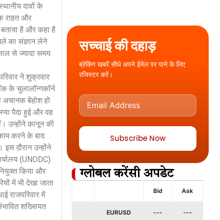
स्थानीय दावों के
थिक राहत और
 बताया है और कहा है
ले का संज्ञान लेने
सच्चाई की दहाड़
 साल से ज्यादा समय
ब्रेकिंग खबरें सीधे अपने ईमेल पर पाने के लिए
रजिस्टर करें।
रिवार ने शुक्रवार
क के चुलालॉन्गकॉर्न
भी अचानक बेहोश हो
स्या पैदा हुई और वह
। उन्होंने कानून की
 काम करने के बाद
Subscribe Now
। इस दौरान उन्होंने
ध कार्यालय (UNODC)
 नियुक्त किया और
ग्लोबल करेंसी अपडेट
ों में भी देखा जाता
Bid
Ask
ई राजपरिवार में
 संभावित शख्सियत
EURUSD
---
---