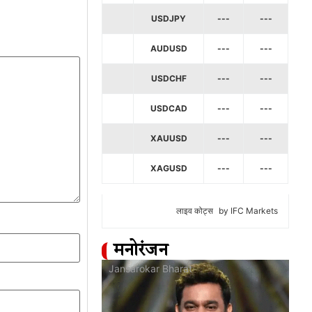
USDJPY
---
---
AUDUSD
---
---
USDCHF
---
---
USDCAD
---
---
XAUUSD
---
---
XAGUSD
---
---
लाइव कोट्स
by IFC Markets
मनोरंजन
at
Jansarokar Bharat
Jan