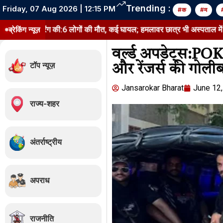
Trending :
Friday, 07 Aug 2026 | 12:15 PM
#क
#म
फायरिंग की:6 लोगों की मौत, कई घायल; हमलावर छात्र भी अस्पताल में भर्ती
ब्रेकिंग न्यूज़
था
वर्ल्ड अपडेट्स:POK 
टॉप न्यूज़
और रेंजर्स की गोली
Jansarokar Bharat
June 12
राज्य-शहर
अंतर्राष्ट्रीय
अपराध
राजनीति