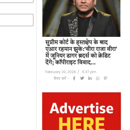
पति राज कुंद्रा को
सुप्रीम कोर्ट के हस्तक्षेप के बाद
शिल
हत:150 करोड़ रुपए
एआर रहमान झुके:‘वीरा राजा वीरा’
बड
लॉन्ड्रिंग केस में
में जूनियर डागर ब्रदर्स को क्रेडिट
के 
देंगे; कॉपीराइट विवाद…
मि
/
6:23 pm
February 20, 2026
/
5:37 pm
Feb
शेयर करें -