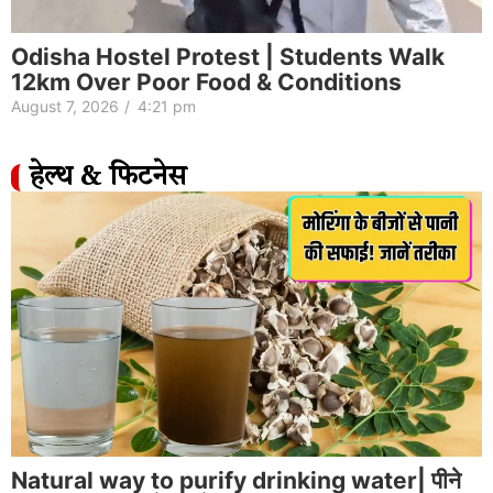
Odisha Hostel Protest | Students Walk
12km Over Poor Food & Conditions
August 7, 2026
/
4:21 pm
हेल्थ & फिटनेस
Natural way to purify drinking water| पीने