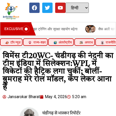
EXCLUSIVE
; साझा ट्रेनिंग और सुरक्षा सहयोग बढ़ेगा
सैफ अली खान बहन के पर्स से पैसे नि
टॉप न्यूज़
राज्य-शहर
अंतर्राष्ट्रीय
अपराध
राजनीति
विमेंस टी20WC- चंडीगढ़ की नंदनी का
टीम इंडिया में सिलेक्शन:WPL में
विकेटों की हैट्रिक लगा चुकीं; बोलीं-
बुमराह मेरे रोल मॉडल, कप लेकर आना
है
Jansarokar Bharat
May 4, 2026
5:20 am