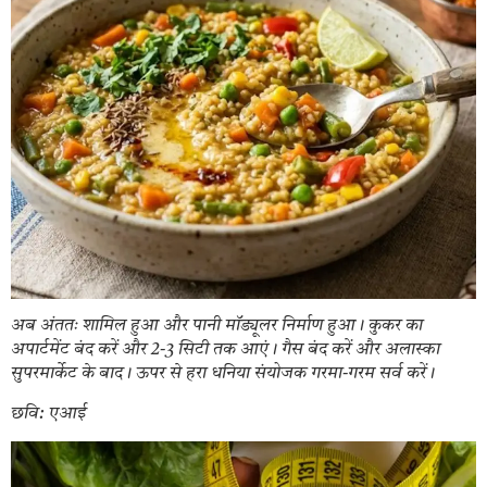
अब अंततः शामिल हुआ और पानी मॉड्यूलर निर्माण हुआ। कुकर का
अपार्टमेंट बंद करें और 2-3 सिटी तक आएं। गैस बंद करें और अलास्का
सुपरमार्केट के बाद। ऊपर से हरा धनिया संयोजक गरमा-गरम सर्व करें।
छवि: एआई