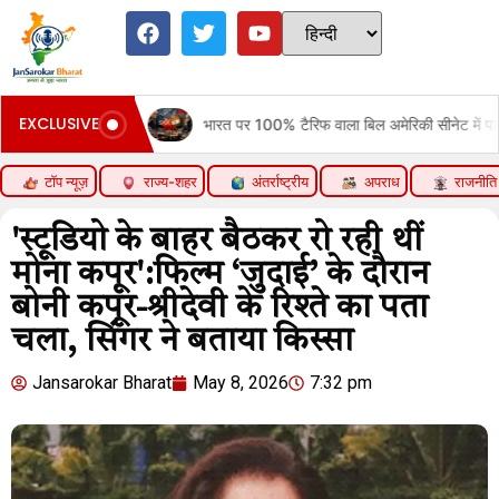
EXCLUSIVE
ove
भारत पर 100% टैरिफ वाला बिल अमेरिकी सीनेट में पास:रूसी तेल खरीदने वा
टॉप न्यूज़
राज्य-शहर
अंतर्राष्ट्रीय
अपराध
राजनीति
'स्टूडियो के बाहर बैठकर रो रही थीं
मोना कपूर':फिल्म ‘जुदाई’ के दौरान
बोनी कपूर-श्रीदेवी के रिश्ते का पता
चला, सिंगर ने बताया किस्सा
Jansarokar Bharat
May 8, 2026
7:32 pm