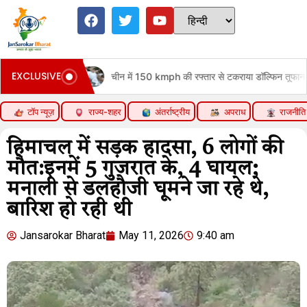
EXCLUSIVE
ए
चीन में 150 kmph की रफ्तार से टकराया डॉल्फिन तूफान:शंघाई में 150 साल
टॉप न्यूज़
राज्य-शहर
अंतर्राष्ट्रीय
अपराध
राजनीति
हिमाचल में सड़क हादसा, 6 लोगों की
मौत:इनमें 5 गुजरात के, 4 घायल;
मनाली से डलहौजी घूमने जा रहे थे,
बारिश हो रही थी
Jansarokar Bharat
May 11, 2026
9:40 am