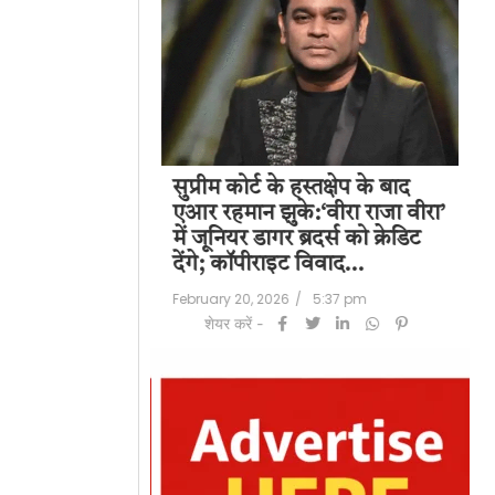
पति राज कुंद्रा को
सुप्रीम कोर्ट के हस्तक्षेप के बाद
शिल
हत:150 करोड़ रुपए
एआर रहमान झुके:‘वीरा राजा वीरा’
बड
लॉन्ड्रिंग केस में
में जूनियर डागर ब्रदर्स को क्रेडिट
के 
देंगे; कॉपीराइट विवाद…
मि
/
6:23 pm
February 20, 2026
/
5:37 pm
Feb
शेयर करें -