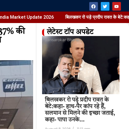
et Update 2026
बिलखकर रो पड़े प्रदीप रावत के बेटे:कहा- हाथ-पैर कांप
ं 37% की
लेटेस्ट टॉप अपडेट
न
at
Jansarokar Bharat
Jan
Price Hike |
बिलखकर रो पड़े प्रदीप रावत के
बि
t Update 2026
बेटे:कहा- हाथ-पैर कांप रहे हैं,
बेट
सलमान से मिलने की इच्छा जताई,
सल
11:28 am
कहा- पापा उनके…
कह
August 8, 2026
/
11:12 am
Aug