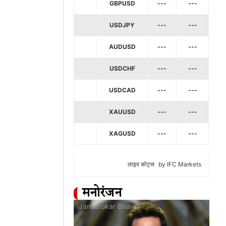
GBPUSD
---
---
USDJPY
---
---
AUDUSD
---
---
USDCHF
---
---
USDCAD
---
---
XAUUSD
---
---
XAGUSD
---
---
लाइव कोट्स
by IFC Markets
मनोरंजन
at
Jansarokar Bharat
Jan