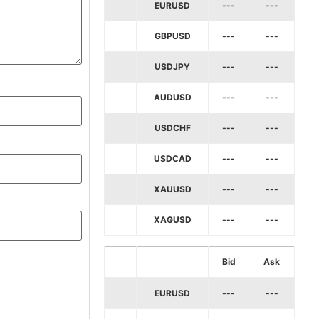
EURUSD
---
---
GBPUSD
---
---
USDJPY
---
---
AUDUSD
---
---
USDCHF
---
---
USDCAD
---
---
XAUUSD
---
---
XAGUSD
---
---
Bid
Ask
EURUSD
---
---