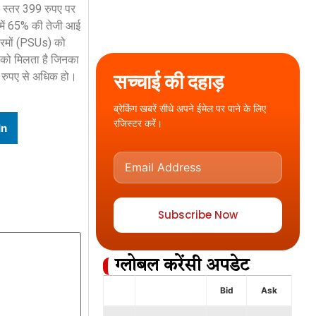
च स्तर 399 रुपए पर
 में 65% की तेजी आई
पक्रमों (PSUs) को
ं को मिलता है जिनका
सच्चाई की दहाड़
 रुपए से अधिक हो।
ब्रेकिंग खबरें सीधे अपने ईमेल पर पाने के लिए
रजिस्टर करें।
In
Subscribe Now
ग्लोबल करेंसी अपडेट
Bid
Ask