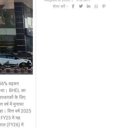
शेयर करें -
 156% बढ़कर
हुआ था। BHEL का
यरधारकों के लिए
वर्ष में मुनाफा
। वित्त वर्ष 2025
। FY25 में यह
ाल (FY26) में