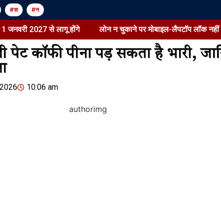
#स
#न
027 से लागू होंगे
लोन न चुकाने पर मोबाइल-लैपटॉप लॉक नहीं कर सकेंगे बै
 पेट कॉफी पीना पड़ सकता है भारी, जा
रा
Jansarokar Bharat
Jansarokar Bhar
 2026
10:06 am
सुष्मिता मुखर्जी बोलीं- मजबूरी में
लोन न चुकाने 
आत्मा बेची, बुरा लगता है:सी-ग्रेड
लॉक नहीं कर सक
फिल्में करने पर अफसोस जताकर
रिकवरी के सख्त
कहा- तब कर्ज लेने वाले…
किया, 1 जनवर
August 6, 2026
/
4:02 pm
August 6, 2026
/