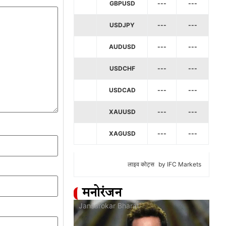
GBPUSD
---
---
USDJPY
---
---
AUDUSD
---
---
USDCHF
---
---
USDCAD
---
---
XAUUSD
---
---
XAGUSD
---
---
लाइव कोट्स
by IFC Markets
मनोरंजन
at
Jansarokar Bharat
Jan