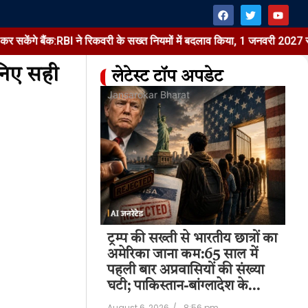
ंक:RBI ने रिकवरी के सख्त नियमों में बदलाव किया, 1 जनवरी 2027 से लागू होंगे
निए सही
लेटेस्ट टॉप अपडेट
at
Jansarokar Bharat
Jan
पर मोबाइल-लैपटॉप
ट्रम्प की सख्ती से भारतीय छात्रों का
ट्र
ेंगे बैंक:RBI ने
अमेरिका जाना कम:65 साल में
अम
 नियमों में बदलाव
पहली बार अप्रवासियों की संख्या
पह
ी…
घटी; पाकिस्तान-बांग्लादेश के…
घट
9:08 pm
August 6, 2026
/
8:56 pm
Aug