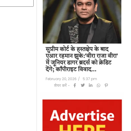
पति राज कुंद्रा को
सुप्रीम कोर्ट के हस्तक्षेप के बाद
शिल
हत:150 करोड़ रुपए
एआर रहमान झुके:‘वीरा राजा वीरा’
बड
लॉन्ड्रिंग केस में
में जूनियर डागर ब्रदर्स को क्रेडिट
के 
देंगे; कॉपीराइट विवाद…
मि
/
6:23 pm
February 20, 2026
/
5:37 pm
Feb
शेयर करें -