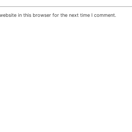
ebsite in this browser for the next time I comment.
सुप्रीम कोर्ट के हस्तक्षेप के बाद
शिल्पा शेट्टी के 
एआर रहमान झुके:‘वीरा राजा वीरा’
बड़ी कानूनी रा
में जूनियर डागर ब्रदर्स को क्रेडिट
के बिटकॉइन मनी 
देंगे; कॉपीराइट विवाद…
मिली बेल,…
February 20, 2026
/
5:37 pm
February 20, 2026
शेयर करें -
शेयर करें -