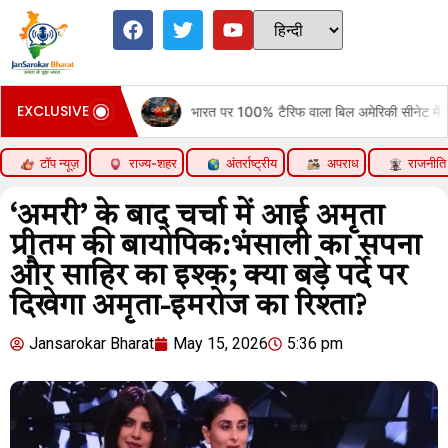
EXCLUSIVE
Move
भारत पर 100% टैरिफ वाला बिल अमेरिकी सीनेट में पास:रूसी तेल खरीदने व
टॉप न्यूज़
राज्य-शहर
अंतर्राष्ट्रीय
अपराध
राजनीति
‘अमरी’ के बाद चर्चा में आई अमृता
प्रीतम की बायोपिक:भंसाली का सपना
और साहिर का इश्क; क्या बड़े पर्दे पर
दिखेगा अमृता-इमरोज का रिश्ता?
Jansarokar Bharat
May 15, 2026
5:36 pm