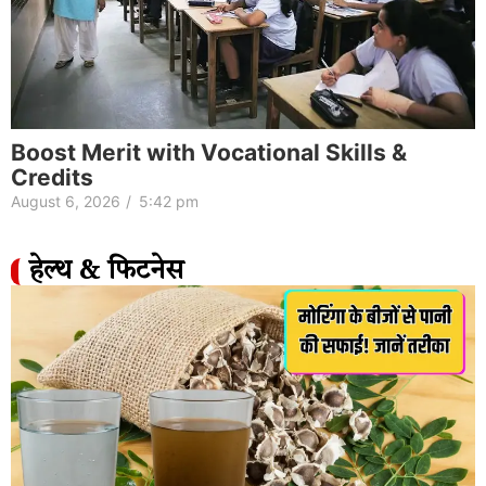
Boost Merit with Vocational Skills &
Credits
August 6, 2026
/
5:42 pm
हेल्थ & फिटनेस