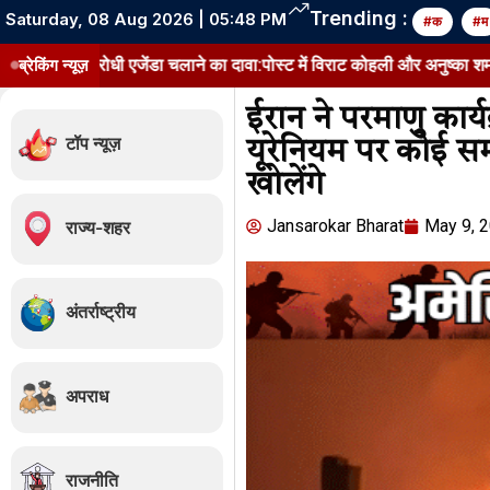
Trending :
Saturday, 08 Aug 2026 | 05:48 PM
#क
#म
विरोधी एजेंडा चलाने का दावा:पोस्ट में विराट कोहली और अनुष्का शर्मा को अनफॉल
ब्रेकिंग न्यूज़
ईरान ने परमाणु कार्
टॉप न्यूज़
यूरेनियम पर कोई सम
खोलेंगे
Jansarokar Bharat
May 9, 
राज्य-शहर
अंतर्राष्ट्रीय
अपराध
राजनीति