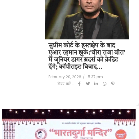
पति राज कुंद्रा को
सुप्रीम कोर्ट के हस्तक्षेप के बाद
शिल
हत:150 करोड़ रुपए
एआर रहमान झुके:‘वीरा राजा वीरा’
बड
लॉन्ड्रिंग केस में
में जूनियर डागर ब्रदर्स को क्रेडिट
के 
देंगे; कॉपीराइट विवाद…
मि
/
6:23 pm
February 20, 2026
/
5:37 pm
Feb
शेयर करें -