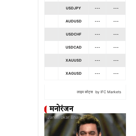
USDJPY
---
---
AUDUSD
---
---
USDCHF
---
---
USDCAD
---
---
XAUUSD
---
---
XAGUSD
---
---
लाइव कोट्स
by IFC Markets
मनोरंजन
at
Jansarokar Bharat
Jan