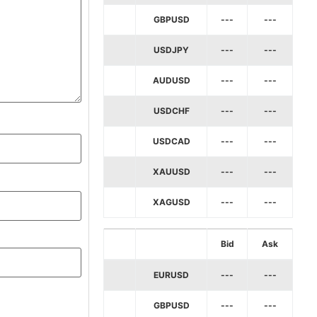
GBPUSD
---
---
USDJPY
---
---
AUDUSD
---
---
USDCHF
---
---
USDCAD
---
---
XAUUSD
---
---
XAGUSD
---
---
Bid
Ask
EURUSD
---
---
GBPUSD
---
---