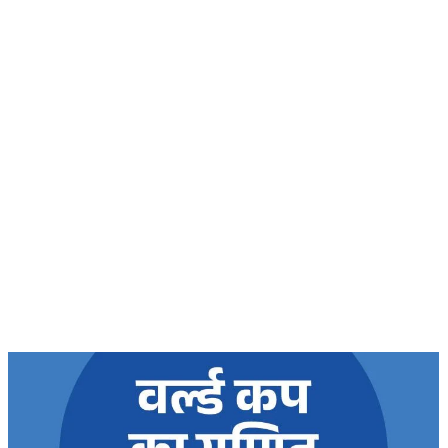
सुप्रीम कोर्ट के हस्तक्षेप के बाद
शिल्पा शेट्टी के 
एआर रहमान झुके:‘वीरा राजा वीरा’
बड़ी कानूनी रा
में जूनियर डागर ब्रदर्स को क्रेडिट
के बिटकॉइन मनी 
देंगे; कॉपीराइट विवाद…
मिली बेल,…
February 20, 2026
/
5:37 pm
February 20, 2026
शेयर करें -
शेयर करें -