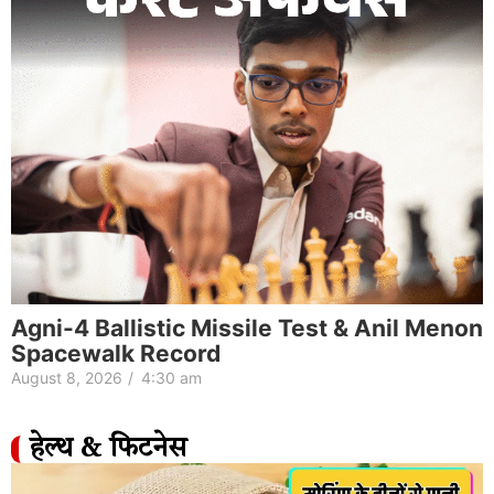
Agni-4 Ballistic Missile Test & Anil Menon
Spacewalk Record
August 8, 2026
/
4:30 am
हेल्थ & फिटनेस