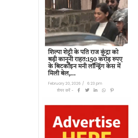
पति राज कुंद्रा को
सुप्रीम कोर्ट के हस्तक्षेप के बाद
शिल
हत:150 करोड़ रुपए
एआर रहमान झुके:‘वीरा राजा वीरा’
बड
लॉन्ड्रिंग केस में
में जूनियर डागर ब्रदर्स को क्रेडिट
के 
देंगे; कॉपीराइट विवाद…
मि
/
6:23 pm
February 20, 2026
/
5:37 pm
Feb
शेयर करें -