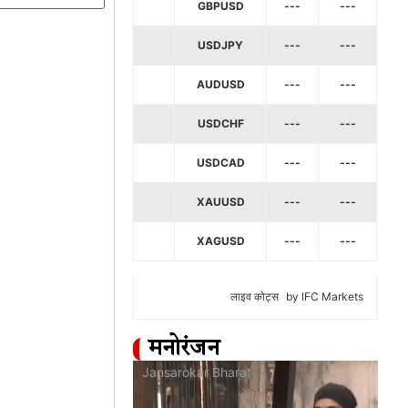
GBPUSD
---
---
USDJPY
---
---
AUDUSD
---
---
USDCHF
---
---
USDCAD
---
---
XAUUSD
---
---
XAGUSD
---
---
लाइव कोट्स
by IFC Markets
मनोरंजन
at
Jansarokar Bharat
Jan