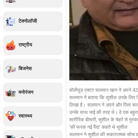
टेक्नोलॉजी
राष्ट्रीय
बिजनेस
बॉलीवुड एक्टर सलमान खान ने अपने 42 
मनोरंजन
सलमान ने बताया कि सुशील उनके लिए स
लिखा है। सलमान ने अपने और पिता सलीम 
उनके साथ भाई की तरह थे। वे एक बहुत ह
स्वास्थ्य
शारीरिक बीमारी, सुशील के चेहरे से मुस्
‘की फरक नई पैंदा’ कहते थे सुशील
सलमान ने सुशील की सकारात्मक सोच को 