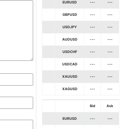
EURUSD
---
---
GBPUSD
---
---
USDJPY
---
---
AUDUSD
---
---
USDCHF
---
---
USDCAD
---
---
XAUUSD
---
---
XAGUSD
---
---
Bid
Ask
EURUSD
---
---