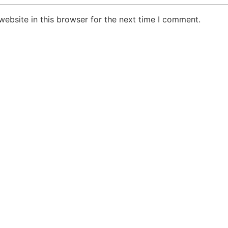
ebsite in this browser for the next time I comment.
Jansarokar Bharat
Jansarokar Bhar