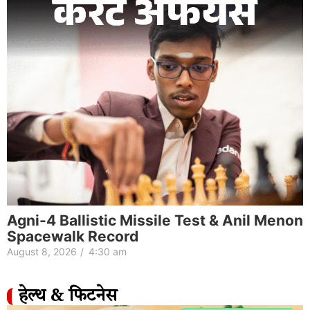
Agni-4 Ballistic Missile Test & Anil Menon
Spacewalk Record
August 8, 2026
/
4:30 am
हेल्थ & फिटनेस