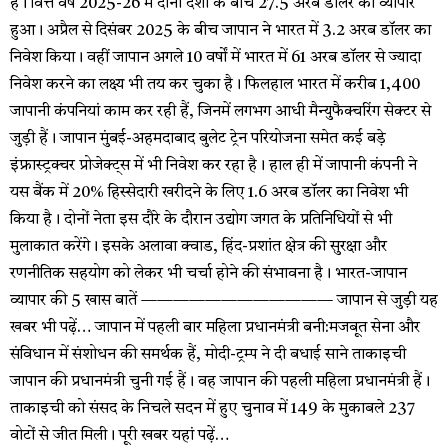
हैं। वित्त वर्ष 2025-26 में दोनों देशों के बीच 27.5 अरब डॉलर का व्यापार
हुआ। अप्रैल से दिसंबर 2025 के बीच जापान ने भारत में 3.2 अरब डॉलर का
निवेश किया। वहीं जापान अगले 10 वर्षों में भारत में 61 अरब डॉलर से ज्यादा
निवेश करने का लक्ष्य भी तय कर चुका है। फिलहाल भारत में करीब 1,400
जापानी कंपनियां काम कर रही हैं, जिनमें लगभग आधी मैन्युफैक्चरिंग सेक्टर से
जुड़ी हैं। जापान मुंबई-अहमदाबाद बुलेट ट्रेन परियोजना समेत कई बड़े
इंफ्रास्ट्रक्चर प्रोजेक्ट्स में भी निवेश कर रहा है। हाल ही में जापानी कंपनी ने
यस बैंक में 20% हिस्सेदारी खरीदने के लिए 1.6 अरब डॉलर का निवेश भी
किया है। दोनों नेता इस दौरे के दौरान उद्योग जगत के प्रतिनिधियों से भी
मुलाकात करेंगे। इसके अलावा क्वाड, हिंद-प्रशांत क्षेत्र की सुरक्षा और
रणनीतिक सहयोग को लेकर भी चर्चा होने की संभावना है। भारत-जापान
व्यापार की 5 खास बातें ———————————— जापान से जुड़ी यह
खबर भी पढ़ें… जापान में पहली बार महिला प्रधानमंत्री बनी:मजबूत सेना और
संविधान में संशोधन की समर्थक हैं, मोदी-ट्रम्प ने दी बधाई साने ताकाइची
जापान की प्रधानमंत्री चुनी गई हैं। वह जापान की पहली महिला प्रधानमंत्री हैं।
ताकाइची को संसद के निचले सदन में हुए चुनाव में 149 के मुकाबले 237
वोटों से जीत मिली। पूरी खबर यहां पढ़ें…