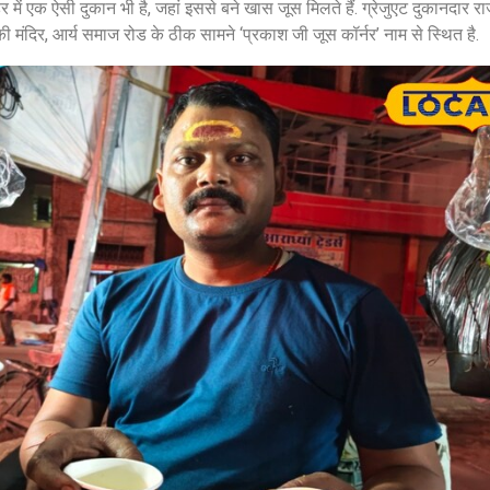
में एक ऐसी दुकान भी है, जहां इससे बने खास जूस मिलते हैं. ग्रेजुएट दुकानदार र
मंदिर, आर्य समाज रोड के ठीक सामने ‘प्रकाश जी जूस कॉर्नर’ नाम से स्थित है.
Jansarokar Bharat
Jansarokar Bhar