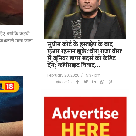
िए, क्योंकि कड़वी
 लाभकारी माना जाता
पति राज कुंद्रा को
सुप्रीम कोर्ट के हस्तक्षेप के बाद
शिल
हत:150 करोड़ रुपए
एआर रहमान झुके:‘वीरा राजा वीरा’
बड
लॉन्ड्रिंग केस में
में जूनियर डागर ब्रदर्स को क्रेडिट
के 
देंगे; कॉपीराइट विवाद…
मि
/
6:23 pm
February 20, 2026
/
5:37 pm
Feb
शेयर करें -