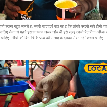
 रखना बहुत जरूरी है. सबसे महत्वपूर्ण बात यह है कि लौकी कड़वी नहीं होनी चाह
लिए सेवन से पहले इसका स्वाद जरूर जांच लें. इसे सुबह खाली पेट पीना अधिक
सुप्रीम कोर्ट के हस्तक्षेप के बाद
शिल्पा शेट्टी के 
लेना चाहिए. मरीजों को बिना चिकित्सक की सलाह के इसका सेवन नहीं करना चाहिए.
एआर रहमान झुके:‘वीरा राजा वीरा’
बड़ी कानूनी रा
में जूनियर डागर ब्रदर्स को क्रेडिट
के बिटकॉइन मनी 
देंगे; कॉपीराइट विवाद…
मिली बेल,…
February 20, 2026
/
5:37 pm
February 20, 2026
शेयर करें -
शेयर करें -