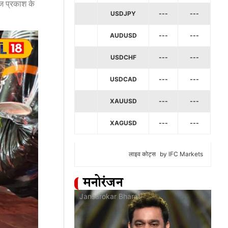
ाज प्रकाश के
USDJPY
---
---
AUDUSD
---
---
USDCHF
---
---
USDCAD
---
---
XAUUSD
---
---
XAGUSD
---
---
लाइव कोट्स
by IFC Markets
मनोरंजन
at
Jansarokar Bharat
Jan