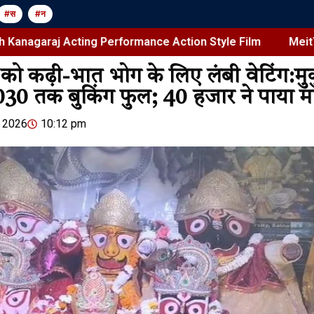
#स
#न
 Acting Performance Action Style Film
MeitY Directs 
को कढ़ी-भात भोग के लिए लंबी वेटिंग:मुकुं
030 तक बुकिंग फुल; 40 हजार ने पाया म
Jansarokar Bharat
Jansarokar Bhar
, 2026
10:12 pm
MeitY Direc
ys
DC Movie Review | Lokesh
Roadmap fo
Pure
Kanagaraj Acting
Propaganda
Performance Action Style
Film
August 7, 2026
/
शेयर करें -
August 7, 2026
/
6:56 pm