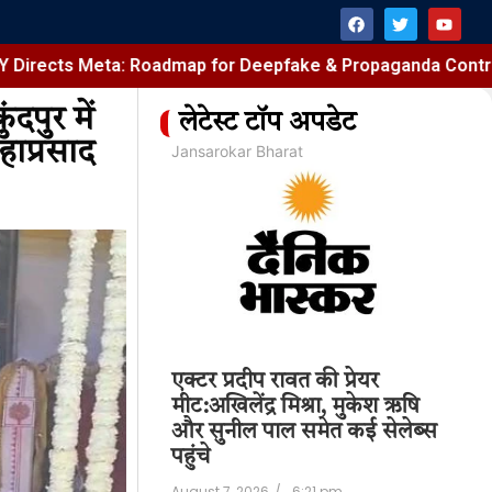
Meta: Roadmap for Deepfake & Propaganda Control
एक्ट
दपुर में
लेटेस्ट टॉप अपडेट
हाप्रसाद
at
Jansarokar Bharat
Jan
ts Meta:
एक्टर प्रदीप रावत की प्रेयर
CM
r Deepfake &
मीट:अखिलेंद्र मिश्रा, मुकेश ऋषि
अर
 Control
और सुनील पाल समेत कई सेलेब्स
लग
पहुंचे
श्
6:37 pm
August 7, 2026
/
6:21 pm
Aug