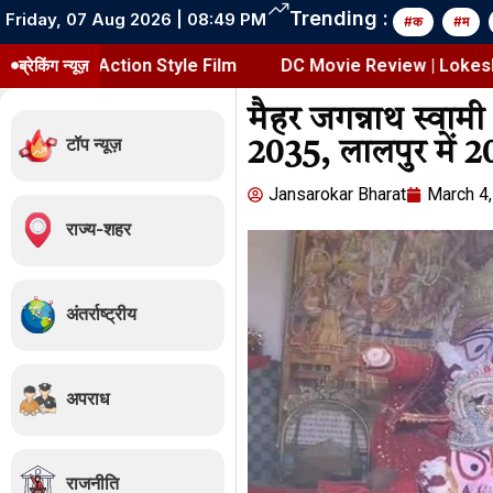
Trending :
Friday, 07 Aug 2026 | 08:49 PM
#क
#म
Action Style Film
ब्रेकिंग न्यूज़
DC Movie Review | Lokesh Kanagaraj
मैहर जगन्नाथ स्वामी 
टॉप न्यूज़
2035, लालपुर में 2
Jansarokar Bharat
Jansarokar Bharat
March 4
राज्य-शहर
अंतर्राष्ट्रीय
Delhi High Court Sta
अपराध
FSSAI Ban on Dabur 
Natural Products
August 7, 2026
/
3:28 pm
राजनीति
शेयर करें -