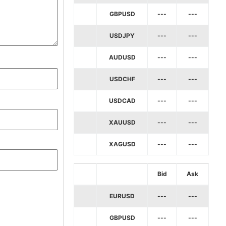
GBPUSD
---
---
USDJPY
---
---
AUDUSD
---
---
USDCHF
---
---
USDCAD
---
---
XAUUSD
---
---
XAGUSD
---
---
Bid
Ask
EURUSD
---
---
GBPUSD
---
---