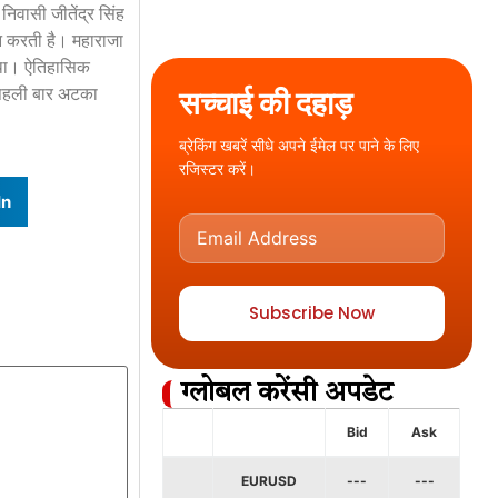
निवासी जीतेंद्र सिंह
ान करती है। महाराजा
ा था। ऐतिहासिक
ं पहली बार अटका
सच्चाई की दहाड़
ब्रेकिंग खबरें सीधे अपने ईमेल पर पाने के लिए
रजिस्टर करें।
In
Subscribe Now
ग्लोबल करेंसी अपडेट
Bid
Ask
EURUSD
---
---