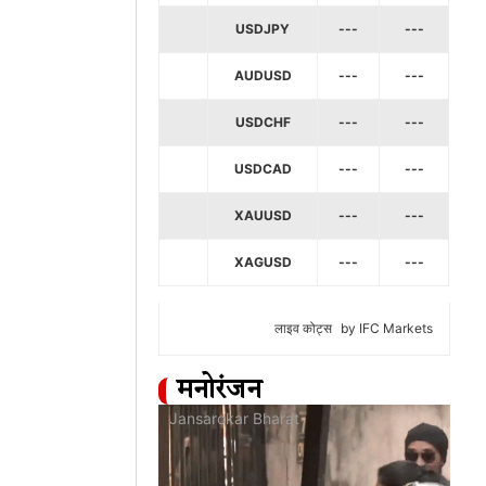
USDJPY
---
---
AUDUSD
---
---
USDCHF
---
---
USDCAD
---
---
XAUUSD
---
---
XAGUSD
---
---
लाइव कोट्स
by IFC Markets
मनोरंजन
at
Jansarokar Bharat
Jan