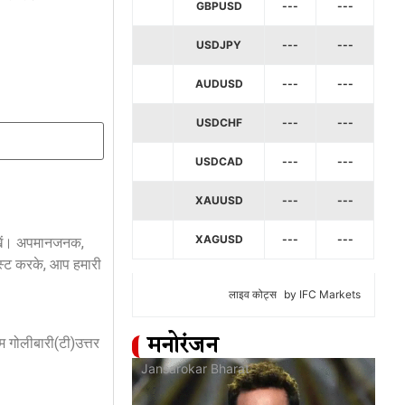
GBPUSD
---
---
USDJPY
---
---
AUDUSD
---
---
USDCHF
---
---
USDCAD
---
---
XAUUSD
---
---
XAGUSD
---
---
रखें। अपमानजनक,
स्ट करके, आप हमारी
लाइव कोट्स
by IFC Markets
ाम गोलीबारी(टी)उत्तर
मनोरंजन
at
Jansarokar Bharat
Jan