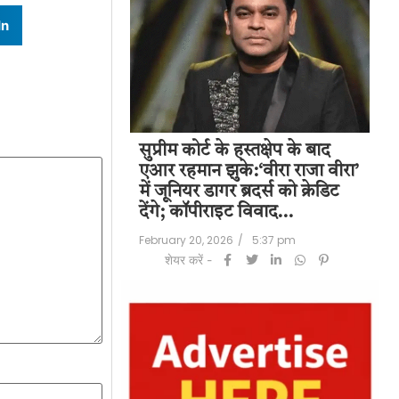
In
पति राज कुंद्रा को
सुप्रीम कोर्ट के हस्तक्षेप के बाद
शिल
हत:150 करोड़ रुपए
एआर रहमान झुके:‘वीरा राजा वीरा’
बड
लॉन्ड्रिंग केस में
में जूनियर डागर ब्रदर्स को क्रेडिट
के 
देंगे; कॉपीराइट विवाद…
मि
/
6:23 pm
February 20, 2026
/
5:37 pm
Feb
शेयर करें -