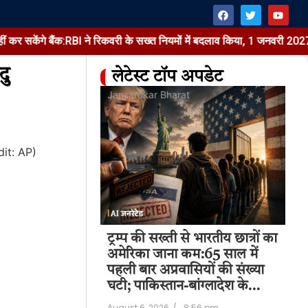
बैंक:RBI ने रिकवरी के सख्त नियमों में बदलाव किया, 1 जनवरी 2027 से लागू होंग
दु
लेटेस्ट टॉप अपडेट
at
Jansarokar Bharat
Jan
पर मोबाइल-लैपटॉप
ट्रम्प की सख्ती से भारतीय छात्रों का
ट्र
ेंगे बैंक:RBI ने
अमेरिका जाना कम:65 साल में
अम
 नियमों में बदलाव
पहली बार अप्रवासियों की संख्या
पह
ी…
घटी; पाकिस्तान-बांग्लादेश के…
घट
9:08 pm
August 6, 2026
/
8:56 pm
Aug