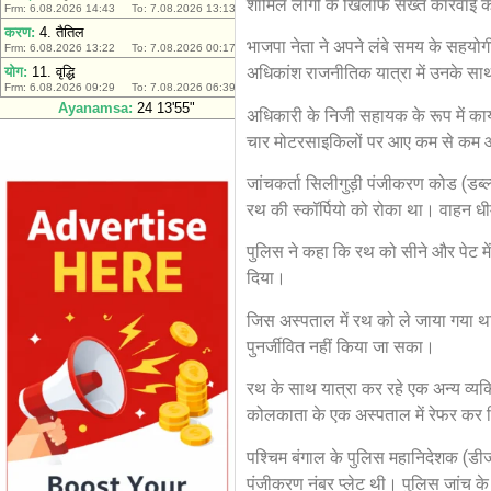
शामिल लोगों के खिलाफ सख्त कार्रवाई 
भाजपा नेता ने अपने लंबे समय के सहयोगी 
अधिकांश राजनीतिक यात्रा में उनके स
अधिकारी के निजी सहायक के रूप में कार
चार मोटरसाइकिलों पर आए कम से कम आठ 
जांचकर्ता सिलीगुड़ी पंजीकरण कोड (डब्ल
रथ की स्कॉर्पियो को रोका था। वाहन धीम
पुलिस ने कहा कि रथ को सीने और पेट में 
दिया।
जिस अस्पताल में रथ को ले जाया गया था
पुनर्जीवित नहीं किया जा सका।
रथ के साथ यात्रा कर रहे एक अन्य व्यक्त
कोलकाता के एक अस्पताल में रेफर कर दि
पश्चिम बंगाल के पुलिस महानिदेशक (डीजीपी
पंजीकरण नंबर प्लेट थी। पुलिस जांच क