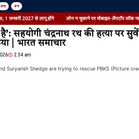
#स
#न
 2027 से लागू होंगे
लोन न चुकाने पर मोबाइल-लैपटॉप लॉक नहीं कर सकेंगे 
ै’: सहयोगी चंद्रनाथ रथ की हत्या पर सुवें
रिया | भारत समाचार
Jansarokar Bharat
Jansarokar Bhar
2026
2:34 am
सुष्मिता मुखर्जी बोलीं- मजबूरी में
लोन न चुकाने 
आत्मा बेची, बुरा लगता है:सी-ग्रेड
लॉक नहीं कर सक
फिल्में करने पर अफसोस जताकर
रिकवरी के सख्त
कहा- तब कर्ज लेने वाले…
किया, 1 जनवर
August 6, 2026
/
4:02 pm
August 6, 2026
/