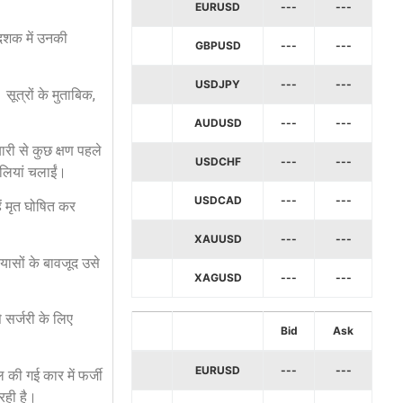
EURUSD
---
---
 दशक में उनकी
GBPUSD
---
---
USDJPY
---
---
ूत्रों के मुताबिक,
AUDUSD
---
---
ारी से कुछ क्षण पहले
USDCHF
---
---
ोलियां चलाईं।
USDCAD
---
---
ें मृत घोषित कर
XAUUSD
---
---
यासों के बावजूद उसे
XAGUSD
---
---
े सर्जरी के लिए
Bid
Ask
EURUSD
---
---
ल की गई कार में फर्जी
रही है।