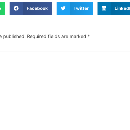
p
Facebook
Twitter
Linked
e published.
Required fields are marked
*
सुप्रीम कोर्ट के हस्तक्षेप के बाद
शिल्पा शेट्टी के 
एआर रहमान झुके:‘वीरा राजा वीरा’
बड़ी कानूनी रा
में जूनियर डागर ब्रदर्स को क्रेडिट
के बिटकॉइन मनी 
देंगे; कॉपीराइट विवाद…
मिली बेल,…
February 20, 2026
/
5:37 pm
February 20, 2026
शेयर करें -
शेयर करें -