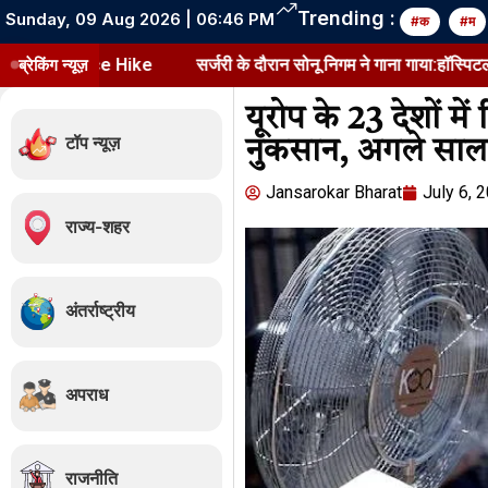
Trending :
Sunday, 09 Aug 2026 | 06:46 PM
#क
#म
ब्रेकिंग न्यूज़
सर्जरी के दौरान सोनू निगम ने गाना गाया:हॉस्पिटल बेड से शेयर कि
यूरोप के 23 देशों मे
टॉप न्यूज़
नुकसान, अगले साल
Jansarokar Bharat
July 6, 
राज्य-शहर
अंतर्राष्ट्रीय
अपराध
राजनीति