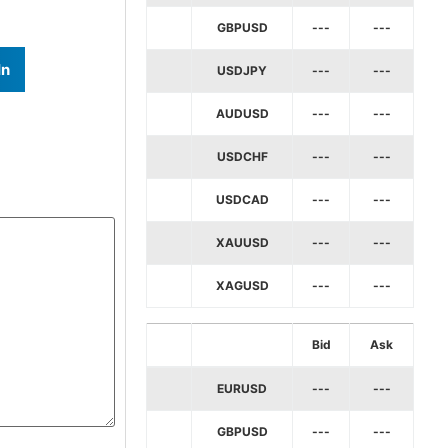
GBPUSD
---
---
In
USDJPY
---
---
AUDUSD
---
---
USDCHF
---
---
USDCAD
---
---
XAUUSD
---
---
XAGUSD
---
---
Bid
Ask
EURUSD
---
---
GBPUSD
---
---