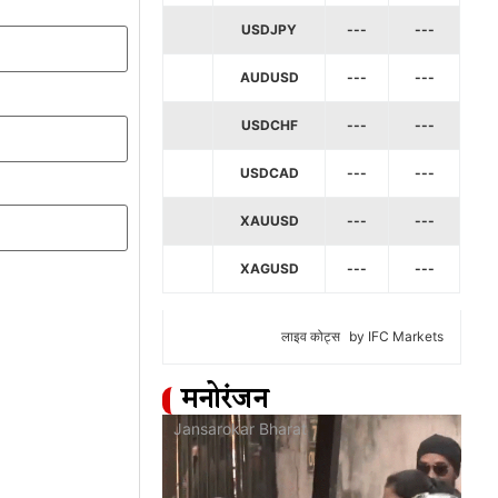
USDJPY
---
---
AUDUSD
---
---
USDCHF
---
---
USDCAD
---
---
XAUUSD
---
---
XAGUSD
---
---
लाइव कोट्स
by IFC Markets
मनोरंजन
at
Jansarokar Bharat
Jan