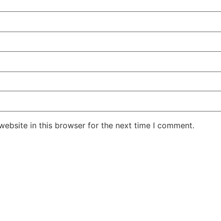
ebsite in this browser for the next time I comment.
Jansarokar Bharat
Jansarokar Bhar