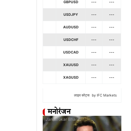
GBPUSD
---
---
USDJPY
---
---
AUDUSD
---
---
USDCHF
---
---
USDCAD
---
---
XAUUSD
---
---
XAGUSD
---
---
लाइव कोट्स
by IFC Markets
मनोरंजन
at
Jansarokar Bharat
Jan