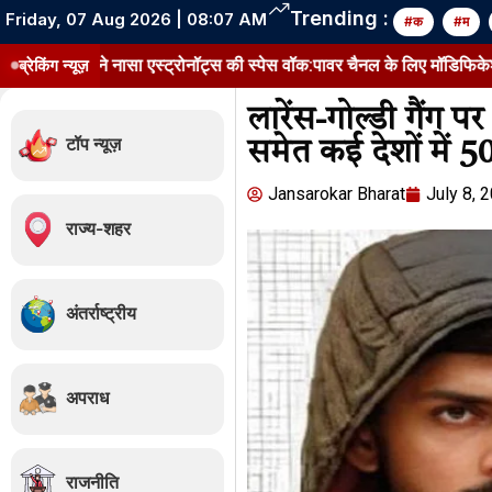
Trending :
Friday, 07 Aug 2026 | 08:07 AM
#क
#म
करने नासा एस्ट्रोनॉट्स की स्पेस वॉक:पावर चैनल के लिए मॉडिफिकेशन किट लगाई; 
ब्रेकिंग न्यूज़
लारेंस-गोल्डी गैंग
टॉप न्यूज़
समेत कई देशों में 5
Jansarokar Bharat
July 8, 
राज्य-शहर
अंतर्राष्ट्रीय
अपराध
राजनीति