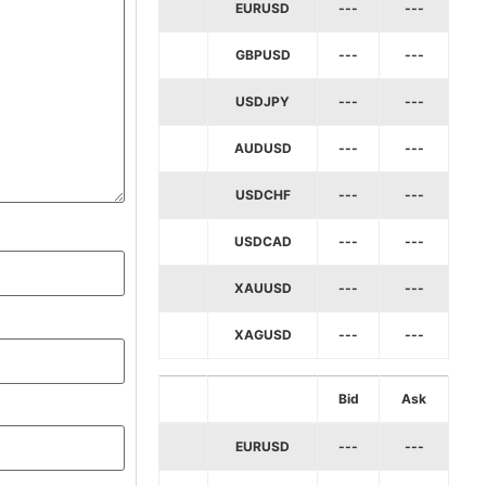
EURUSD
---
---
GBPUSD
---
---
USDJPY
---
---
AUDUSD
---
---
USDCHF
---
---
USDCAD
---
---
XAUUSD
---
---
XAGUSD
---
---
Bid
Ask
EURUSD
---
---