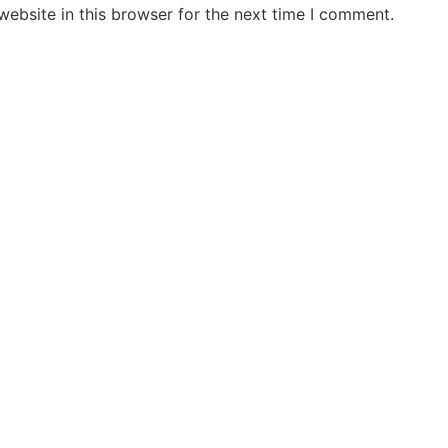
ebsite in this browser for the next time I comment.
Jansarokar Bharat
Jansarokar Bhar