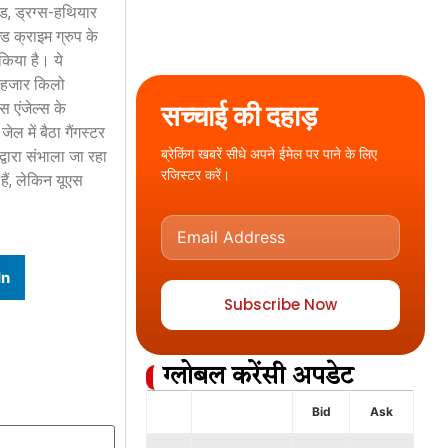
ड, ड्रग्स-हथियार
ड क्राइम ग्रुप के
किया है। ये
द हजार किलो
सच्चाई की दहाड़
 एंजेल्स के
ल में बैठा गैंगस्टर
ब्रेकिंग खबरें सीधे अपने ईमेल पर पाने के लिए
्वारा संभाला जा रहा
रजिस्टर करें।
हैं, लेकिन यूएस
In
Subscribe Now
ग्लोबल करेंसी अपडेट
Bid
Ask