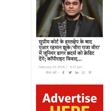
पति राज कुंद्रा को
सुप्रीम कोर्ट के हस्तक्षेप के बाद
शिल
हत:150 करोड़ रुपए
एआर रहमान झुके:‘वीरा राजा वीरा’
बड
लॉन्ड्रिंग केस में
में जूनियर डागर ब्रदर्स को क्रेडिट
के 
देंगे; कॉपीराइट विवाद…
मि
/
6:23 pm
February 20, 2026
/
5:37 pm
Feb
शेयर करें -